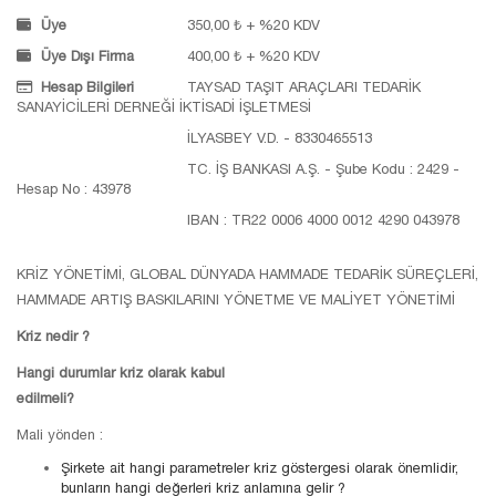
Üye
350,00 ₺ + %20 KDV
Üye Dışı Firma
400,00 ₺ + %20 KDV
Hesap Bilgileri
TAYSAD TAŞIT ARAÇLARI TEDARİK
SANAYİCİLERİ DERNEĞİ İKTİSADİ İŞLETMESİ
İLYASBEY V.D. - 8330465513
TC. İŞ BANKASI A.Ş. - Şube Kodu : 2429 -
Hesap No : 43978
IBAN : TR22 0006 4000 0012 4290 043978
KRİZ YÖNETİMİ, GLOBAL DÜNYADA HAMMADE TEDARİK SÜREÇLERİ,
HAMMADE ARTIŞ BASKILARINI YÖNETME VE MALİYET YÖNETİMİ
Kriz nedir ?
Hangi durumlar kriz olarak kabul
edilmel
Mali yönden :
Şirkete ait hangi parametreler kriz göstergesi olarak önemlidir,
bunların hangi değerleri kriz anlamına gelir ?