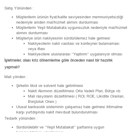
Satış Yönünden :
Müşterilerin ürünün fiyat/kalite seviyesinden memnuniyetsizliği
nedeniyle aniden mal/hizmet alımını durdurması
Müşterilerin Yeşil Mutabakata uygunsuzluk nedeniyle mal/hizmet
alımını durdurması
Müşteriye ürün nakliyesinin sürdürülemez hale gelmesi
Nakliyecilerin nakil vasıtası ve konteyner bulamaması
veya iflası
Nakliyecilere uluslararası “Yaptırım” uygalanıyor olması
İşletmeler, olası kriz dönemlerine göre önceden nasıl bir hazırlık
yapmalı?
Mali yönden :
Şirketin likid ve solvent hale getirilmesi
Nakit Akımının düzeltilmesi Orta Vadeli Plan, Bütçe vb
Mali rasyoların düzeltilmesi ( ROI, ROE, Likidite Oranları,
Borçluluk Oranı )
Ulusal bankacılık sisteminin çalışamaz hale gelmesi ihtimaline
karşı yurtdışında nakit mevduat bulundurulması
Tedarik yönünden :
Sürdürülebilir ve “Yeşil Mutabakat” şartlarına uygun