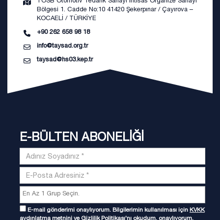
TOSB Otomotiv Tedarik Sanayi İhtisas Organize Sanayi
Bölgesi 1. Cadde No:10 41420 Şekerpınar / Çayırova –
KOCAELİ / TÜRKİYE
+90 262 658 98 18
info@taysad.org.tr
taysad@hs03.kep.tr
E-BÜLTEN ABONELİĞİ
E-mail gönderimi onaylıyorum. Bilgilerimin kullanılması için
KVKK
aydınlatma metnini
ve
Gizlilik Politikası
'nı okudum, onaylıyorum.