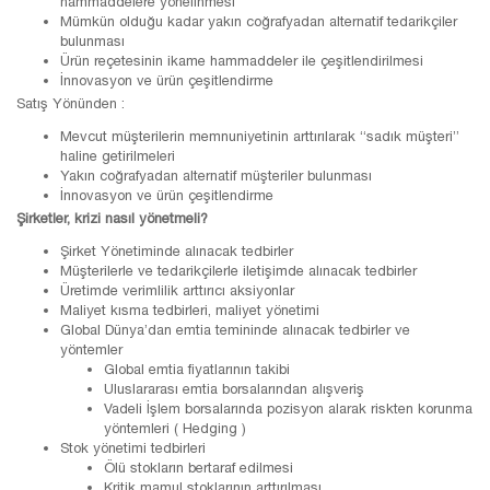
hammaddelere yönelinmesi
Mümkün olduğu kadar yakın coğrafyadan alternatif tedarikçiler
bulunması
Ürün reçetesinin ikame hammaddeler ile çeşitlendirilmesi
İnnovasyon ve ürün çeşitlendirme
Satış Yönünden :
Mevcut müşterilerin memnuniyetinin arttırılarak “sadık müşteri”
haline getirilmeleri
Yakın coğrafyadan alternatif müşteriler bulunması
İnnovasyon ve ürün çeşitlendirme
Şirketler, krizi nasıl yönetmeli?
Şirket Yönetiminde alınacak tedbirler
Müşterilerle ve tedarikçilerle iletişimde alınacak tedbirler
Üretimde verimlilik arttırıcı aksiyonlar
Maliyet kısma tedbirleri, maliyet yönetimi
Global Dünya’dan emtia temininde alınacak tedbirler ve
yöntemler
Global emtia fiyatlarının takibi
Uluslararası emtia borsalarından alışveriş
Vadeli İşlem borsalarında pozisyon alarak riskten korunma
yöntemleri ( Hedging )
Stok yönetimi tedbirleri
Ölü stokların bertaraf edilmesi
Kritik mamul stoklarının arttırılması