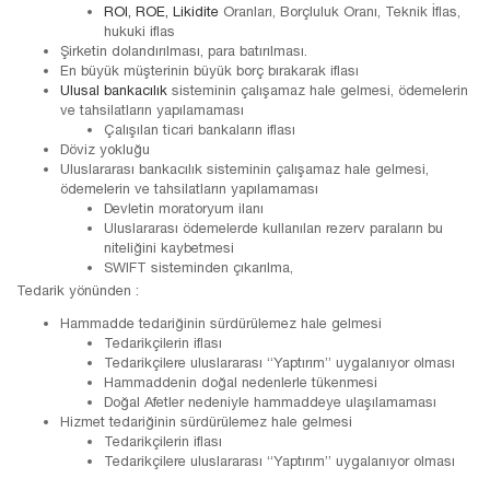
ROI, ROE, Likidite
Oranları, Borçluluk Oranı, Teknik İflas,
hukuki iflas
Şirketin dolandırılması, para batırılması.
En büyük müşterinin büyük borç bırakarak iflası
Ulusal bankacılık
sisteminin çalışamaz hale gelmesi, ödemelerin
ve tahsilatların yapılamaması
Çalışılan ticari bankaların iflası
Döviz yokluğu
Uluslararası bankacılık sisteminin çalışamaz hale gelmesi,
ödemelerin ve tahsilatların yapılamaması
Devletin moratoryum ilanı
Uluslararası ödemelerde kullanılan rezerv paraların bu
niteliğini kaybetmesi
SWIFT sisteminden çıkarılma,
Tedarik yönünden :
Hammadde tedariğinin sürdürülemez hale gelmesi
Tedarikçilerin iflası
Tedarikçilere uluslararası “Yaptırım” uygalanıyor olması
Hammaddenin doğal nedenlerle tükenmesi
Doğal Afetler nedeniyle hammaddeye ulaşılamaması
Hizmet tedariğinin sürdürülemez hale gelmesi
Tedarikçilerin iflası
Tedarikçilere uluslararası “Yaptırım” uygalanıyor olması