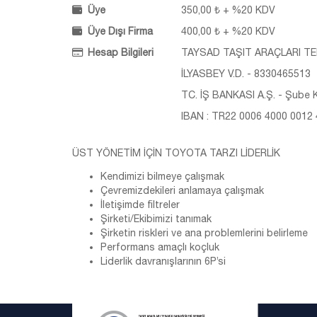
Üye
350,00 ₺ + %20 KDV
Üye Dışı Firma
400,00 ₺ + %20 KDV
Hesap Bilgileri
TAYSAD TAŞIT ARAÇLARI TED
İLYASBEY V.D. - 8330465513
TC. İŞ BANKASI A.Ş. - Şube K
IBAN : TR22 0006 4000 0012
ÜST YÖNETİM İÇİN TOYOTA TARZI LİDERLİK
Kendimizi bilmeye çalışmak
Çevremizdekileri anlamaya çalışmak
İletişimde filtreler
Şirketi/Ekibimizi tanımak
Şirketin riskleri ve ana problemlerini belirleme
Performans amaçlı koçluk
Liderlik davranışlarının 6P’si