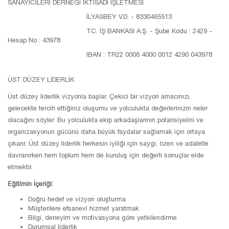
SANAYİCİLERİ DERNEĞİ İKTİSADİ İŞLETMESİ
İLYASBEY V.D. - 8330465513
TC. İŞ BANKASI A.Ş. - Şube Kodu : 2429 -
Hesap No : 43978
IBAN : TR22 0006 4000 0012 4290 043978
ÜST DÜZEY LİDERLİK
Üst düzey liderlik vizyonla başlar. Çekici bir vizyon amacınızı,
gelecekte tercih ettiğiniz oluşumu ve yolculukta değerlerinizin neler
olacağını söyler. Bu yolculukta ekip arkadaşlarının potansiyelini ve
organizasyonun gücünü daha büyük faydalar sağlamak için ortaya
çıkarır. Üst düzey liderlik herkesin iyiliği için saygı, özen ve adaletle
davranırken hem toplum hem de kuruluş için değerli sonuçlar elde
etmektir.
Eğitimin İçeriği:
Doğru hedef ve vizyon oluşturma
Müşterilere efsanevi hizmet yaratmak
Bilgi, deneyim ve motivasyona göre yetkilendirme
Durumsal liderlik