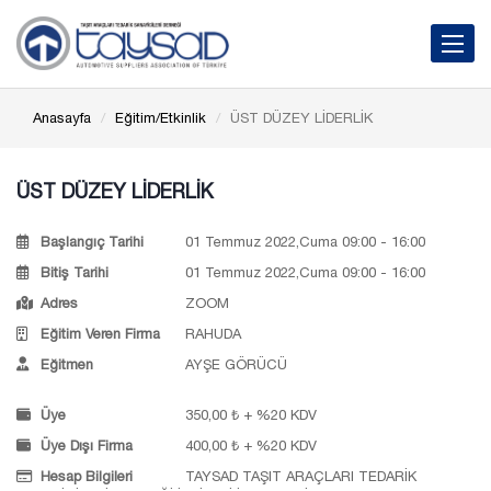
Toggle 
Anasayfa
Eğitim/Etkinlik
ÜST DÜZEY LİDERLİK
ÜST DÜZEY LİDERLİK
Başlangıç Tarihi
01 Temmuz 2022,Cuma 09:00 - 16:00
Bitiş Tarihi
01 Temmuz 2022,Cuma 09:00 - 16:00
Adres
ZOOM
Eğitim Veren Firma
RAHUDA
Eğitmen
AYŞE GÖRÜCÜ
Üye
350,00 ₺ + %20 KDV
Üye Dışı Firma
400,00 ₺ + %20 KDV
Hesap Bilgileri
TAYSAD TAŞIT ARAÇLARI TEDARİK