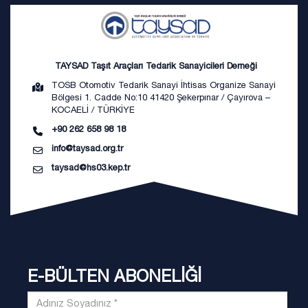
TAYSAD Taşıt Araçları Tedarik Sanayicileri Derneği
TOSB Otomotiv Tedarik Sanayi İhtisas Organize Sanayi
Bölgesi 1. Cadde No:10 41420 Şekerpınar / Çayırova –
KOCAELİ / TÜRKİYE
+90 262 658 98 18
info@taysad.org.tr
taysad@hs03.kep.tr
E-BÜLTEN ABONELİĞİ