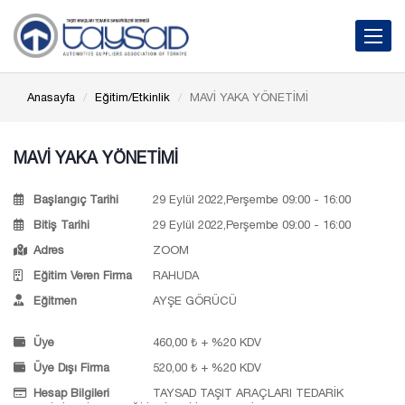
Toggle 
Anasayfa
Eğitim/Etkinlik
MAVİ YAKA YÖNETİMİ
MAVİ YAKA YÖNETİMİ
Başlangıç Tarihi
29 Eylül 2022,Perşembe 09:00 - 16:00
Bitiş Tarihi
29 Eylül 2022,Perşembe 09:00 - 16:00
Adres
ZOOM
Eğitim Veren Firma
RAHUDA
Eğitmen
AYŞE GÖRÜCÜ
Üye
460,00 ₺ + %20 KDV
Üye Dışı Firma
520,00 ₺ + %20 KDV
Hesap Bilgileri
TAYSAD TAŞIT ARAÇLARI TEDARİK