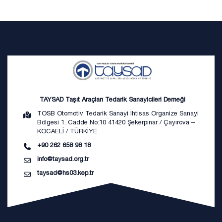
TAYSAD Taşıt Araçları Tedarik Sanayicileri Derneği
TOSB Otomotiv Tedarik Sanayi İhtisas Organize Sanayi
Bölgesi 1. Cadde No:10 41420 Şekerpınar / Çayırova –
KOCAELİ / TÜRKİYE
+90 262 658 98 18
info@taysad.org.tr
taysad@hs03.kep.tr