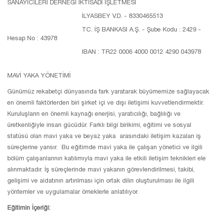
SANAYİCİLERİ DERNEĞİ İKTİSADİ İŞLETMESİ
İLYASBEY V.D. - 8330465513
TC. İŞ BANKASI A.Ş. - Şube Kodu : 2429 -
Hesap No : 43978
IBAN : TR22 0006 4000 0012 4290 043978
MAVİ YAKA YÖNETİMİ
Günümüz rekabetçi dünyasında fark yaratarak büyümemize sağlayacak
en önemli faktörlerden biri şirket içi ve dışı iletişimi kuvvetlendirmektir.
Kuruluşların en önemli kaynağı enerjisi, yaratıcılığı, bağlılığı ve
üretkenliğiyle insan gücüdür. Farklı bilgi birikimi, eğitimi ve sosyal
statüsü olan mavi yaka ve beyaz yaka arasındaki iletişim kazaları iş
süreçlerine yansır. Bu eğitimde mavi yaka ile çalışan yönetici ve ilgili
bölüm çalışanlarının katılımıyla mavi yaka ile etkili iletişim teknikleri ele
alınmaktadır. İş süreçlerinde mavi yakanın görevlendirilmesi, takibi,
gelişimi ve aidatının artırılması için ortak dilin oluşturulması ile ilgili
yöntemler ve uygulamalar örneklerle anlatılıyor.
Eğitimin İçeriği: