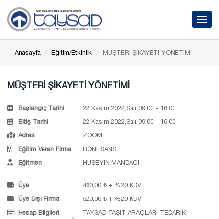
Toggle 
Anasayfa
Eğitim/Etkinlik
MÜŞTERİ ŞİKAYETİ YÖNETİMİ
MÜŞTERİ ŞİKAYETİ YÖNETİMİ
Başlangıç Tarihi
22 Kasım 2022,Salı 09:00 - 16:00
Bitiş Tarihi
22 Kasım 2022,Salı 09:00 - 16:00
Adres
ZOOM
Eğitim Veren Firma
RÖNESANS
Eğitmen
HÜSEYİN MANDACI
Üye
460,00 ₺ + %20 KDV
Üye Dışı Firma
520,00 ₺ + %20 KDV
Hesap Bilgileri
TAYSAD TAŞIT ARAÇLARI TEDARİK