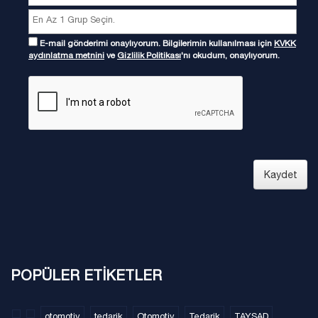
E-mail gönderimi onaylıyorum. Bilgilerimin kullanılması için
KVKK
aydınlatma metnini
ve
Gizlilik Politikası
'nı okudum, onaylıyorum.
Kaydet
POPÜLER ETİKETLER
otomotiv
tedarik
Otomotiv
Tedarik
TAYSAD