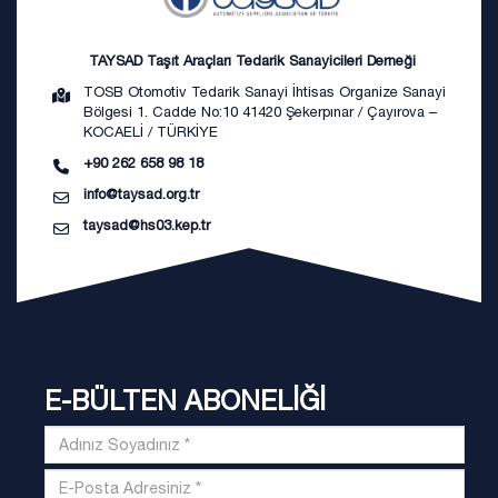
TAYSAD Taşıt Araçları Tedarik Sanayicileri Derneği
TOSB Otomotiv Tedarik Sanayi İhtisas Organize Sanayi
Bölgesi 1. Cadde No:10 41420 Şekerpınar / Çayırova –
KOCAELİ / TÜRKİYE
+90 262 658 98 18
info@taysad.org.tr
taysad@hs03.kep.tr
E-BÜLTEN ABONELİĞİ