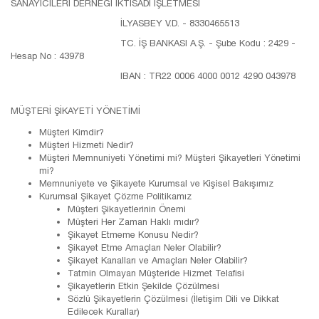
SANAYİCİLERİ DERNEĞİ İKTİSADİ İŞLETMESİ
İLYASBEY V.D. - 8330465513
TC. İŞ BANKASI A.Ş. - Şube Kodu : 2429 -
Hesap No : 43978
IBAN : TR22 0006 4000 0012 4290 043978
MÜŞTERİ ŞİKAYETİ YÖNETİMİ
Müşteri Kimdir?
Müşteri Hizmeti Nedir?
Müşteri Memnuniyeti Yönetimi mi? Müşteri Şikayetleri Yönetimi
mi?
Memnuniyete ve Şikayete Kurumsal ve Kişisel Bakışımız
Kurumsal Şikayet Çözme Politikamız
Müşteri Şikayetlerinin Önemi
Müşteri Her Zaman Haklı mıdır?
Şikayet Etmeme Konusu Nedir?
Şikayet Etme Amaçları Neler Olabilir?
Şikayet Kanalları ve Amaçları Neler Olabilir?
Tatmin Olmayan Müşteride Hizmet Telafisi
Şikayetlerin Etkin Şekilde Çözülmesi
Sözlü Şikayetlerin Çözülmesi (İletişim Dili ve Dikkat
Edilecek Kurallar)