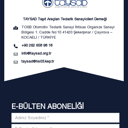
TAYSAD Taşıt Araçları Tedarik Sanayicileri Derneği
TOSB Otomotiv Tedarik Sanayi İhtisas Organize Sanayi
Bölgesi 1. Cadde No:10 41420 Şekerpınar / Çayırova –
KOCAELİ / TÜRKİYE
+90 262 658 98 18
info@taysad.org.tr
taysad@hs03.kep.tr
E-BÜLTEN ABONELİĞİ