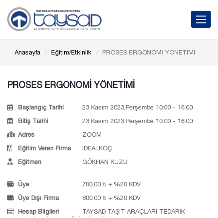
Toggle 
Anasayfa
Eğitim/Etkinlik
PROSES ERGONOMİ YÖNETİMİ
PROSES ERGONOMİ YÖNETİMİ
Başlangıç Tarihi
23 Kasım 2023,Perşembe 10:00 - 16:00
Bitiş Tarihi
23 Kasım 2023,Perşembe 10:00 - 16:00
Adres
ZOOM
Eğitim Veren Firma
İDEALKOÇ
Eğitmen
GÖKHAN KUZU
Üye
700,00 ₺ + %20 KDV
Üye Dışı Firma
800,00 ₺ + %20 KDV
Hesap Bilgileri
TAYSAD TAŞIT ARAÇLARI TEDARİK