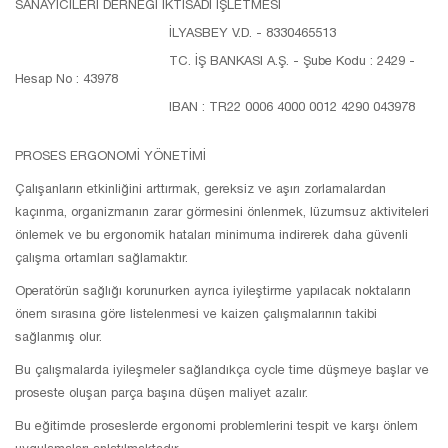
SANAYİCİLERİ DERNEĞİ İKTİSADİ İŞLETMESİ
İLYASBEY V.D. - 8330465513
TC. İŞ BANKASI A.Ş. - Şube Kodu : 2429 -
Hesap No : 43978
IBAN : TR22 0006 4000 0012 4290 043978
PROSES ERGONOMİ YÖNETİMİ
Çalışanların etkinliğini arttırmak, gereksiz ve aşırı zorlamalardan
kaçınma, organizmanın zarar görmesini önlenmek, lüzumsuz aktiviteleri
önlemek ve bu ergonomik hataları minimuma indirerek daha güvenli
çalışma ortamları sağlamaktır.
Operatörün sağlığı korunurken ayrıca iyileştirme yapılacak noktaların
önem sırasına göre listelenmesi ve kaizen çalışmalarının takibi
sağlanmış olur.
Bu çalışmalarda iyileşmeler sağlandıkça cycle time düşmeye başlar ve
proseste oluşan parça başına düşen maliyet azalır.
Bu eğitimde proseslerde ergonomi problemlerini tespit ve karşı önlem