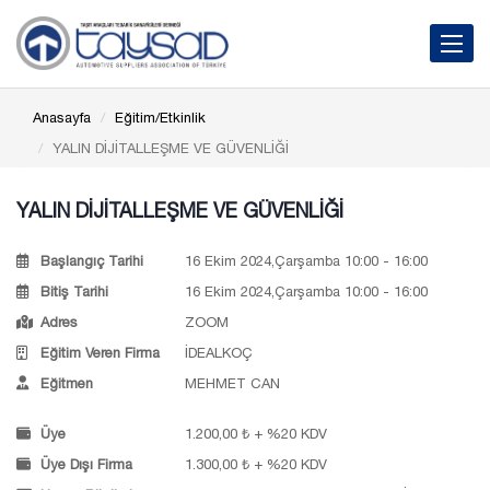
Toggle 
Anasayfa
Eğitim/Etkinlik
YALIN DİJİTALLEŞME VE GÜVENLİĞİ
YALIN DİJİTALLEŞME VE GÜVENLİĞİ
Başlangıç Tarihi
16 Ekim 2024,Çarşamba 10:00 - 16:00
Bitiş Tarihi
16 Ekim 2024,Çarşamba 10:00 - 16:00
Adres
ZOOM
Eğitim Veren Firma
İDEALKOÇ
Eğitmen
MEHMET CAN
Üye
1.200,00 ₺ + %20 KDV
Üye Dışı Firma
1.300,00 ₺ + %20 KDV