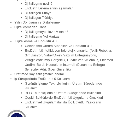
Dijitalleşme nedir?
Endüstri Devrimlerinin aşamaları
Dijitalleşen Dünya
Dijitalleşen Türkiye
Yalın Dönüşüm ve Dijitalleşme
Dijitalleşmeden Önce
Dijitalleşmeye Hazır Mısınız?
Dijitalleşme Yol Haritası
Dijitalleşme ve Endüstri 4.0
Geleneksel Üretim Modelleri ve Endüstri 4.0
Endüstri 4.0’ı tetikleyen teknolojik unsurlar (Akıllı Robotlar,
Simülasyon, Yatay/Dikey Yazılım Entegrasyonu,
Zenginleştirilmiş Gerçeklik, Büyük Veri Ve Analiz, Eklemeli
Üretim, Bulut, Nesnelerin İnterneti (Donanıma Entegre
Sensörler Ağı), Siber Güvenlik)
Üretimde sayısallaşmanın önemi
İş Süreçlerinde Endüstri 4.0 Kullanımı
Görüntü İşleme Teknolojilerinin Üretim Süreçlerinde
Kullanımı
RFID Teknolojilerinin Üretim Süreçlerinde Kullanımı
Çeşitli Sektörlerde Endüstri 4.0 Uygulama Örnekleri
Endüstriyel Uygulamalar da Üç Boyutlu Yazıcıların
Kullanımı