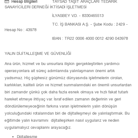
Hesap Bilgileri
TAYSAD TAŞIT ARAÇLARI TEDARİK
SANAYİCİLERİ DERNEĞİ İKTİSADİ İŞLETMESİ
İLYASBEY V.D. - 8330465513
TC. İŞ BANKASI A.Ş. - Şube Kodu : 2429 -
Hesap No : 43978
IBAN : TR22 0006 4000 0012 4290 043978
YALIN DİJİTALLEŞME VE GÜVENLİĞİ
Ana ürün, hizmet ve bu unsurlara ilişkin gerçekleştirilen yardımcı
operasyonlara ait süreç adımlarında yalınlaşmanın önemi artık
yadsımaz. Hiç şüphesiz günümüz dünyasında işletmelerin ciroları,
karlılıkları, kaliteli ürün ve hizmet sunmalarındaki en önemli unsurlardan
biri zamandır çünkü çok daha fazla esnek olmaya ve hızlı fakat tutarlı
hareket etmeye ihtiyaç var. İsraf edilen zamanın değerinin ve geri
döndürülemeyeceğinin farkına varan işletmelerin yalın dönüşün
yolculuğundaki rotalarından biri de dijitalleşmeyi de yalınlaştırmak. Bu
eğitimde yalın kavramını dijitalleşirken nasıl uygularız ve neden
uygulamalıyız cevaplarını arayacağız.
Dijitalleşme