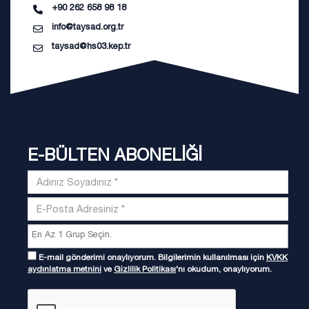
+90 262 658 98 18
info@taysad.org.tr
taysad@hs03.kep.tr
E-BÜLTEN ABONELİĞİ
E-mail gönderimi onaylıyorum. Bilgilerimin kullanılması için
KVKK
aydınlatma metnini
ve
Gizlilik Politikası
'nı okudum, onaylıyorum.