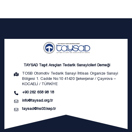
TAYSAD Taşıt Araçları Tedarik Sanayicileri Derneği
TOSB Otomotiv Tedarik Sanayi İhtisas Organize Sanayi
Bölgesi 1. Cadde No:10 41420 Şekerpınar / Çayırova –
KOCAELİ / TÜRKİYE
+90 262 658 98 18
info@taysad.org.tr
taysad@hs03.kep.tr