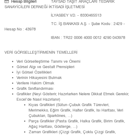
Hesap Bilgileri
TAYSAD TAŞIT ARAÇLARI TEDARİK
SANAYİCİLERİ DERNEĞİ İKTİSADİ İŞLETMESİ
İLYASBEY V.D. - 8330465513
TC. İŞ BANKASI A.Ş. - Şube Kodu : 2429 -
Hesap No : 43978
IBAN : TR22 0006 4000 0012 4290 043978
VERİ GÖRSELLEŞTİRMENİN TEMELLERİ
Veri Görselleştirme Tanımı ve Önemi
Görsel Algı ve Gestalt Prensipleri
İyi Görsel Özellikleri
Verinin Hikayesini Bulmak
Verilere Hakim Olmak
Grafik Sınıflandırması
Grafikler (Neyi Gösterir, Hazırlarken Nelere Dikkat Etmek Gerekir,
Excel’de Nasıl Hazırlanır)
Kıyas Grafikleri (Sütun-Çubuk Grafik Türevleri,
Merimekko, Eğim Grafik, Halter Grafik, Isı Haritası, Veri
Çubukları, Sparklines, …)
Parça Grafikler (Pasta Grafik, Halka Grafik, Birim Grafik,
Ağaç Haritası, Gösterge, …)
Zaman Grafikleri (Çizgi Grafik, Çoklu Çizgi Grafik,