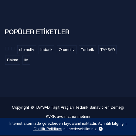
POPÜLER ETİKETLER
otomotiv
tedarik
Otomotiv
Tedarik
TAYSAD
Bakım
ile
Copyright © TAYSAD Taşıt Araçları Tedarik Sanayicileri Derneği
KVKK aydınlatma metnini
İnternet sitemizde çerezlerden faydalanılmaktadır. Ayrıntılı bilgi için
Gizlilik Politikası
Gizlilik Politikası
'nı inceleyebilirsiniz.
Site Haritası