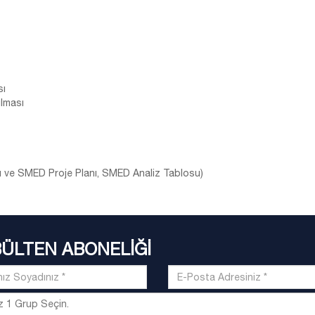
sı
ılması
 ve SMED Proje Planı, SMED Analiz Tablosu)
BÜLTEN ABONELİĞİ