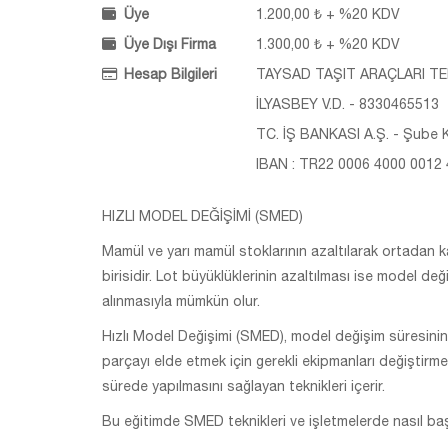
Üye
1.200,00 ₺ + %20 KDV
Üye Dışı Firma
1.300,00 ₺ + %20 KDV
Hesap Bilgileri
TAYSAD TAŞIT ARAÇLARI TED
İLYASBEY V.D. - 8330465513
TC. İŞ BANKASI A.Ş. - Şube K
IBAN : TR22 0006 4000 0012
HIZLI MODEL DEĞİŞİMİ (SMED)
Mamül ve yarı mamül stoklarının azaltılarak ortadan kal
birisidir. Lot büyüklüklerinin azaltılması ise model değ
alınmasıyla mümkün olur.
Hızlı Model Değişimi (SMED), model değişim süresinin;
parçayı elde etmek için gerekli ekipmanları değiştirme 
sürede yapılmasını sağlayan teknikleri içerir.
Bu eğitimde SMED teknikleri ve işletmelerde nasıl baş