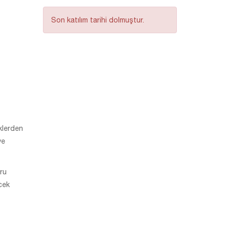
Son katılım tarihi dolmuştur.
iklerden
ye
ğru
ecek