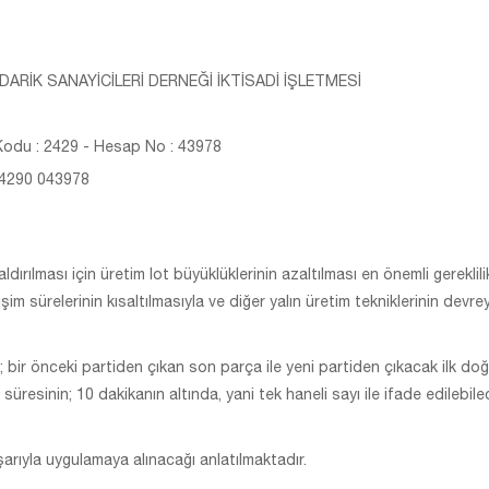
ARİK SANAYİCİLERİ DERNEĞİ İKTİSADİ İŞLETMESİ
odu : 2429 - Hesap No : 43978
 4290 043978
dırılması için üretim lot büyüklüklerinin azaltılması en önemli gereklil
işim sürelerinin kısaltılmasıyla ve diğer yalın üretim tekniklerinin devre
 bir önceki partiden çıkan son parça ile yeni partiden çıkacak ilk do
süresinin; 10 dakikanın altında, yani tek haneli sayı ile ifade edilebil
arıyla uygulamaya alınacağı anlatılmaktadır.