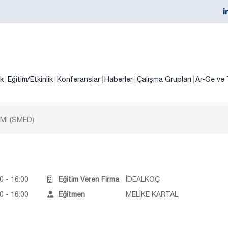
ik
Eğitim/Etkinlik
Konferanslar
Haberler
Çalışma Grupları
Ar-Ge ve 
Mİ (SMED)
0 - 16:00
Eğitim Veren Firma
İDEALKOÇ
0 - 16:00
Eğitmen
MELİKE KARTAL