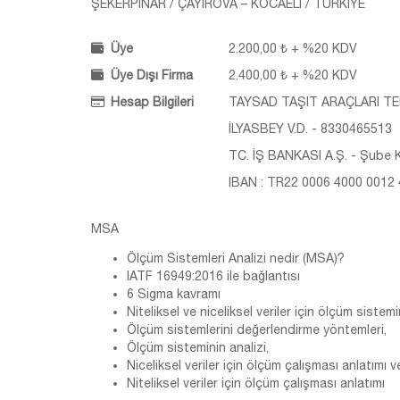
ŞEKERPINAR / ÇAYIROVA – KOCAELİ / TÜRKİYE
Üye
2.200,00 ₺ + %20 KDV
Üye Dışı Firma
2.400,00 ₺ + %20 KDV
Hesap Bilgileri
TAYSAD TAŞIT ARAÇLARI TED
İLYASBEY V.D. - 8330465513
TC. İŞ BANKASI A.Ş. - Şube K
IBAN : TR22 0006 4000 0012
MSA
Ölçüm Sistemleri Analizi nedir (MSA)?
IATF 16949:2016 ile bağlantısı
6 Sigma kavramı
Niteliksel ve niceliksel veriler için ölçüm siste
Ölçüm sistemlerini değerlendirme yöntemleri,
Ölçüm sisteminin analizi,
Niceliksel veriler için ölçüm çalışması anlatımı 
Niteliksel veriler için ölçüm çalışması anlatımı