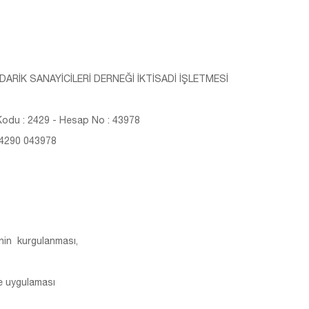
ARİK SANAYİCİLERİ DERNEĞİ İKTİSADİ İŞLETMESİ
odu : 2429 - Hesap No : 43978
 4290 043978
minin kurgulanması,
ve uygulaması