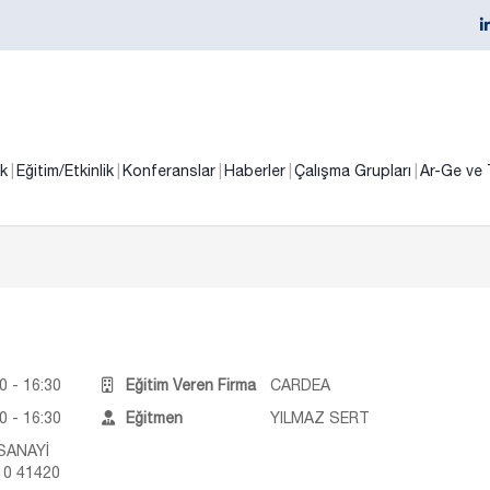
ik
Eğitim/Etkinlik
Konferanslar
Haberler
Çalışma Grupları
Ar-Ge ve 
0 - 16:30
Eğitim Veren Firma
CARDEA
0 - 16:30
Eğitmen
YILMAZ SERT
SANAYİ
10 41420