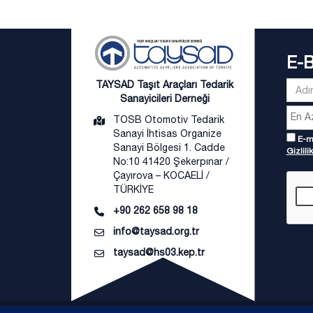
E-
TAYSAD Taşıt Araçları Tedarik
Sanayicileri Derneği
TOSB Otomotiv Tedarik
Sanayi İhtisas Organize
E-ma
Sanayi Bölgesi 1. Cadde
Gizlilik
No:10 41420 Şekerpınar /
Çayırova – KOCAELİ /
TÜRKİYE
+90 262 658 98 18
info@taysad.org.tr
taysad@hs03.kep.tr