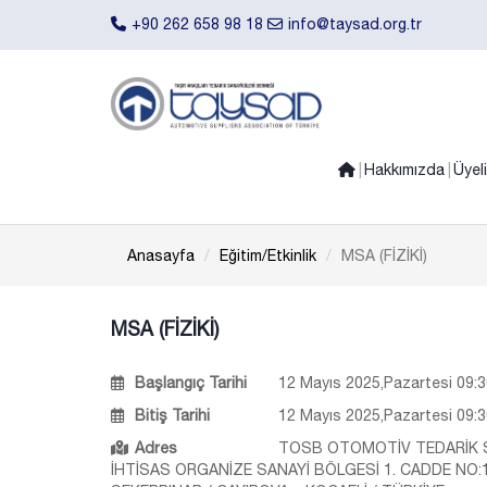
+90 262 658 98 18
info@taysad.org.tr
Hakkımızda
Üyel
Anasayfa
Eğitim/Etkinlik
MSA (FİZİKİ)
MSA (FİZİKİ)
Başlangıç Tarihi
12 Mayıs 2025,Pazartesi 09:3
Bitiş Tarihi
12 Mayıs 2025,Pazartesi 09:3
Adres
TOSB OTOMOTİV TEDARİK 
İHTİSAS ORGANİZE SANAYİ BÖLGESİ 1. CADDE NO: