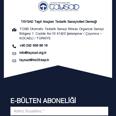
TAYSAD Taşıt Araçları Tedarik Sanayicileri Derneği
TOSB Otomotiv Tedarik Sanayi İhtisas Organize Sanayi
Bölgesi 1. Cadde No:10 41420 Şekerpınar / Çayırova –
KOCAELİ / TÜRKİYE
+90 262 658 98 18
info@taysad.org.tr
taysad@hs03.kep.tr
E-BÜLTEN ABONELİĞİ