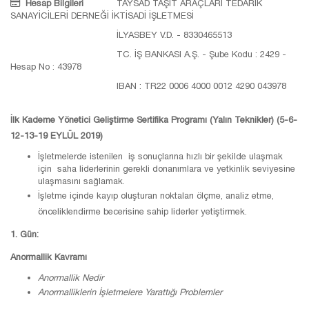
Hesap Bilgileri
TAYSAD TAŞIT ARAÇLARI TEDARİK
SANAYİCİLERİ DERNEĞİ İKTİSADİ İŞLETMESİ
İLYASBEY V.D. - 8330465513
TC. İŞ BANKASI A.Ş. - Şube Kodu : 2429 -
Hesap No : 43978
IBAN : TR22 0006 4000 0012 4290 043978
İlk Kademe Yönetici Geliştirme Sertifika Programı (Yalın Teknikler) (5-6-
12-13-19 EYLÜL 2019)
İşletmelerde istenilen iş sonuçlarına hızlı bir şekilde ulaşmak
için saha liderlerinin gerekli donanımlara ve yetkinlik seviyesine
ulaşmasını sağlamak.
İşletme içinde kayıp oluşturan noktaları ölçme, analiz etme,
önceliklendirme becerisine sahip liderler yetiştirmek.
1. Gün:
Anormallik Kavramı
Anormallik Nedir
Anormalliklerin İşletmelere Yarattığı Problemler