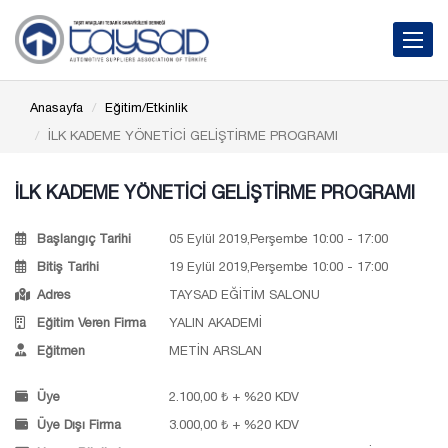
Toggle 
Anasayfa
Eğitim/Etkinlik
İLK KADEME YÖNETİCİ GELİŞTİRME PROGRAMI
İLK KADEME YÖNETİCİ GELİŞTİRME PROGRAMI
Başlangıç Tarihi
05 Eylül 2019,Perşembe 10:00 - 17:00
Bitiş Tarihi
19 Eylül 2019,Perşembe 10:00 - 17:00
Adres
TAYSAD EĞİTİM SALONU
Eğitim Veren Firma
YALIN AKADEMİ
Eğitmen
METİN ARSLAN
Üye
2.100,00 ₺ + %20 KDV
Üye Dışı Firma
3.000,00 ₺ + %20 KDV