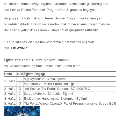
hazırladık. Temel seviye eğitimin ardından, uzmanlarla geliştirdiğimiz
İleri Seviye Bakım Personeli Programı’nın 3. grubuna başlıyoruz!
Bu programa katılmak için Temel Seviye Programı'na katılma şartı
bulun
ma
maktadır. Üretim sahasındaki bakım becerilerini geliştirmek ve
daha fazla yetkinlik kazanmak isteyen
tüm çalışanlar katılabilir.
13 gün sürecek olan eğitim programının detaylarına erişmek
için
TIKLAYINIZ!
Eğitim Yeri:
Festo Türkiye Merkez- İstanbul
Yol ve konaklama eğitime katılan kişi/kuruma aittir.
Hafta
Gün
Eğitim Başlığı
1
Algılayıcılar ve Sinyal İşleme
1. Hafta
2
Asenkron ve Motor Sürücüleri Eğitimi
2. Hafta
3
İleri Seviye Tia Portal Siemens S7 1200 PLC
3. Hafta
2
Servo Motor ve Sürücüler Eğitimi
4. Hafta
2
Endüstriyel Haberleşme Sistemleri Eğitimi
5. Hafta
3
Tia Portal/Wincc Operatör Panel Programlama ve Scada Eğit