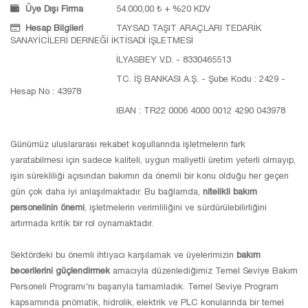
Üye Dışı Firma
54.000,00 ₺ + %20 KDV
Hesap Bilgileri
TAYSAD TAŞIT ARAÇLARI TEDARİK
SANAYİCİLERİ DERNEĞİ İKTİSADİ İŞLETMESİ
İLYASBEY V.D. - 8330465513
TC. İŞ BANKASI A.Ş. - Şube Kodu : 2429 -
Hesap No : 43978
IBAN : TR22 0006 4000 0012 4290 043978
Günümüz uluslararası rekabet koşullarında işletmelerin fark
yaratabilmesi için sadece kaliteli, uygun maliyetli üretim yeterli olmayıp,
işin sürekliliği açısından bakımın da önemli bir konu olduğu her geçen
gün çok daha iyi anlaşılmaktadır. Bu bağlamda,
nitelikli bakım
personelinin önemi
, işletmelerin verimliliğini ve sürdürülebilirliğini
artırmada kritik bir rol oynamaktadır.
Sektördeki bu önemli ihtiyacı karşılamak ve üyelerimizin
bakım
becerilerini güçlendirmek
amacıyla düzenlediğimiz Temel Seviye Bakım
Personeli Programı'nı başarıyla tamamladık. Temel Seviye Program
kapsamında pnömatik, hidrolik, elektrik ve PLC konularında bir temel