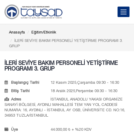
Toggle 
Anasayfa
Eğitim/Etkinlik
İLERİ SEVİYE BAKIM PERSONELİ YETİŞTİRME PROGRAMI 3.
GRUP
İLERİ SEVİYE BAKIM PERSONELİ YETİŞTİRME
PROGRAMI 3. GRUP
Başlangıç Tarihi
12 Kasım 2025,Çarşamba 09:30 - 16:30
Bitiş Tarihi
18 Aralık 2025,Perşembe 09:30 - 16:30
Adres
İSTANBUL ANADOLU YAKASI ORGANİZE
SANAYİ BÖLGESİ, AYDINLI MAHALLESİ TEM YAN YOL CADDESİ
NUMARA: 16, AYDINLI - İSTANBUL AY OSB, ÜNİVERSİTE CD. NO:16,
34953 TUZLA/İSTANBUL
Üye
44.000,00 ₺ + %20 KDV