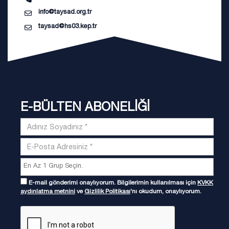
info@taysad.org.tr
taysad@hs03.kep.tr
E-BÜLTEN ABONELİĞİ
E-mail gönderimi onaylıyorum. Bilgilerimin kullanılması için
KVKK
aydınlatma metnini
ve
Gizlilik Politikası
'nı okudum, onaylıyorum.