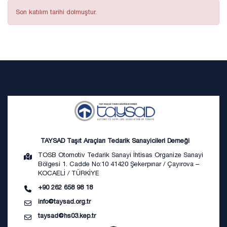
Son katılım tarihi dolmuştur.
TAYSAD Taşıt Araçları Tedarik Sanayicileri Derneği
TOSB Otomotiv Tedarik Sanayi İhtisas Organize Sanayi
Bölgesi 1. Cadde No:10 41420 Şekerpınar / Çayırova –
KOCAELİ / TÜRKİYE
+90 262 658 98 18
info@taysad.org.tr
taysad@hs03.kep.tr