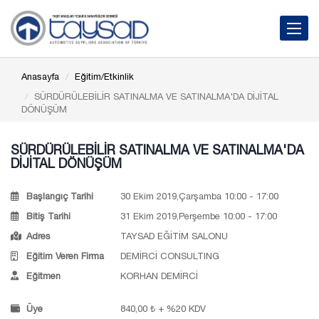
Toggle 
Anasayfa
Eğitim/Etkinlik
SÜRDÜRÜLEBİLİR SATINALMA VE SATINALMA'DA DİJİTAL
DÖNÜŞÜM
SÜRDÜRÜLEBİLİR SATINALMA VE SATINALMA'DA
DİJİTAL DÖNÜŞÜM
Başlangıç Tarihi
30 Ekim 2019,Çarşamba 10:00 - 17:00
Bitiş Tarihi
31 Ekim 2019,Perşembe 10:00 - 17:00
Adres
TAYSAD EĞİTİM SALONU
Eğitim Veren Firma
DEMİRCİ CONSULTING
Eğitmen
KORHAN DEMİRCİ
Üye
840,00 ₺ + %20 KDV