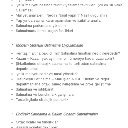
İyelik maliyeti bazında teklif kıyaslama teknikleri (20 dk lık Vaka
Çalışması)
Maliyet analizleri. Nedir? Nasıl yapılır? Nasıl uygulanır?
Yap ya da satınal karar aşamaları ve fizibilite analizi
Satınalma performans yönetimi
Satınalmada temel başarı faktörleri
Modern Stratejik Satınalma Uygulamaları
Her taşın altına bakıldı mı? Satınalma fırsatları nedir, nerededir?
Kazan – Kazan yaklaşımının ömrü nereye kadar uzatılabilir?
Şirketlerinde stratejik satınalma ile terfi eden satınalma
departmanları
İyelik maliyeti nedir ve nasıl yönetilir?
Bütünleşik Satınalma – Mali İşler, ARGE, Üretim ve diğer
departmanlarla ortak süreç iyileştirme ve proje geliştirme
Satınalma ve istihbarat
Satınalma ve benchmark çalışmaları
Tedarikçilerle stratejik partnerlik
Endirekt Satınalma & Bakım Onarım Satınalmaları
Ortak yönler ve farklılıklar
Başarılı yönetim teknikleri