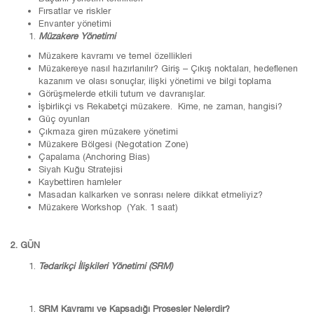
Fırsatlar ve riskler
Envanter yönetimi
Müzakere Yönetimi
Müzakere kavramı ve temel özellikleri
Müzakereye nasıl hazırlanılır? Giriş – Çıkış noktaları, hedeflenen
kazanım ve olası sonuçlar, ilişki yönetimi ve bilgi toplama
Görüşmelerde etkili tutum ve davranışlar.
İşbirlikçi vs Rekabetçi müzakere. Kime, ne zaman, hangisi?
Güç oyunları
Çıkmaza giren müzakere yönetimi
Müzakere Bölgesi (Negotation Zone)
Çapalama (Anchoring Bias)
Siyah Kuğu Stratejisi
Kaybettiren hamleler
Masadan kalkarken ve sonrası nelere dikkat etmeliyiz?
Müzakere Workshop (Yak. 1 saat)
2. GÜN
Tedarikçi İlişkileri Yönetimi (SRM)
SRM Kavramı ve Kapsadığı Prosesler Nelerdir?