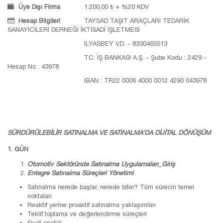
Üye Dışı Firma
1.200,00 ₺ + %20 KDV
Hesap Bilgileri
TAYSAD TAŞIT ARAÇLARI TEDARİK
SANAYİCİLERİ DERNEĞİ İKTİSADİ İŞLETMESİ
İLYASBEY V.D. - 8330465513
TC. İŞ BANKASI A.Ş. - Şube Kodu : 2429 -
Hesap No : 43978
IBAN : TR22 0006 4000 0012 4290 043978
SÜRDÜRÜLEBİLİR SATINALMA VE SATINALMA’DA DİJİTAL DÖNÜŞÜM
1. GÜN
Otomotiv Sektöründe Satınalma Uygulamaları_Giriş
Entegre Satınalma Süreçleri Yönetimi
Satınalma nerede başlar, nerede biter? Tüm sürecin temel
noktaları
Reaktif yerine proaktif satınalma yaklaşımları
Teklif toplama ve değerlendirme süreçleri
Fiyat analizi