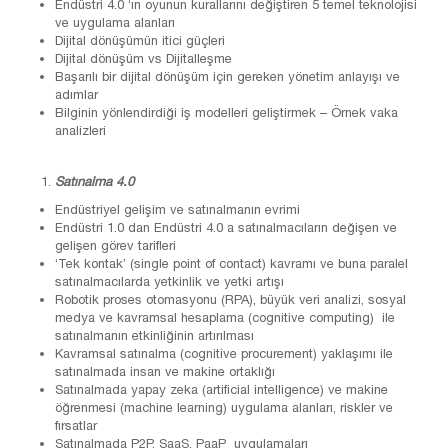
Endüstri 4.0 ‘ın oyunun kurallarını değiştiren 5 temel teknolojisi
ve uygulama alanları
Dijital dönüşümün itici güçleri
Dijital dönüşüm vs Dijitalleşme
Başarılı bir dijital dönüşüm için gereken yönetim anlayışı ve
adımlar
Bilginin yönlendirdiği iş modelleri geliştirmek – Örnek vaka
analizleri
Satınalma 4.0
Endüstriyel gelişim ve satınalmanın evrimi
Endüstri 1.0 dan Endüstri 4.0 a satınalmacıların değişen ve
gelişen görev tarifleri
‘Tek kontak’ (single point of contact) kavramı ve buna paralel
satınalmacılarda yetkinlik ve yetki artışı
Robotik proses otomasyonu (RPA), büyük veri analizi, sosyal
medya ve kavramsal hesaplama (cognitive computing) ile
satınalmanın etkinliğinin artırılması
Kavramsal satınalma (cognitive procurement) yaklaşımı ile
satınalmada insan ve makine ortaklığı
Satınalmada yapay zeka (artificial intelligence) ve makine
öğrenmesi (machine learning) uygulama alanları, riskler ve
fırsatlar
Satınalmada P2P, SaaS, PaaP uygulamaları