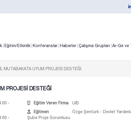
ik
Eğitim/Etkinlik
Konferanslar
Haberler
Çalışma Grupları
Ar-Ge ve 
İL MUTABAKATA UYUM PROJESİ DESTEĞİ
M PROJESİ DESTEĞİ
:00 -
Eğitim Veren Firma
UIB
Eğitmen
Özge Şentürk - Devlet Yardımla
:00 -
Şube Proje Sorumlusu