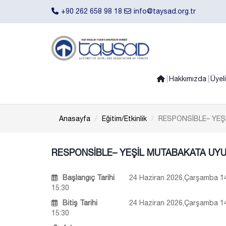
+90 262 658 98 18
info@taysad.org.tr
Hakkımızda
Üyel
Anasayfa
Eğitim/Etkinlik
RESPONSİBLE– YEŞ
RESPONSİBLE– YEŞİL MUTABAKATA UYU
Başlangıç Tarihi
24 Haziran 2026,Çarşamba 14
15:30
Bitiş Tarihi
24 Haziran 2026,Çarşamba 14
15:30