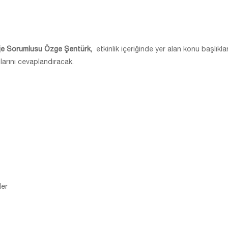
oje Sorumlusu Özge Şentürk,
etkinlik içeriğinde yer alan konu başlıkla
ularını cevaplandıracak.
ler