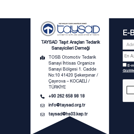
E-
TAYSAD Taşıt Araçları Tedarik
Sanayicileri Derneği
TOSB Otomotiv Tedarik
Sanayi İhtisas Organize
E-ma
Sanayi Bölgesi 1. Cadde
Gizlilik
No:10 41420 Şekerpınar /
Çayırova – KOCAELİ /
TÜRKİYE
+90 262 658 98 18
info@taysad.org.tr
taysad@hs03.kep.tr