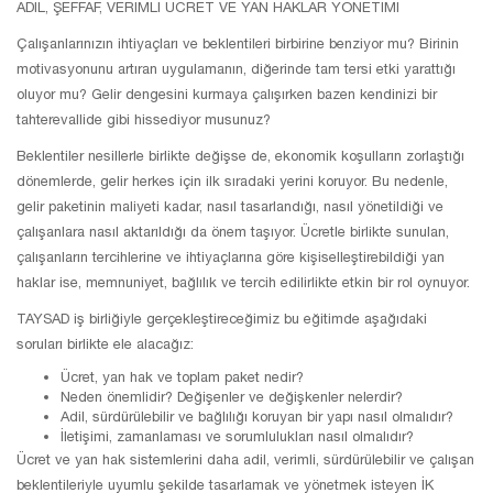
ADİL, ŞEFFAF, VERİMLİ ÜCRET VE YAN HAKLAR YÖNETİMİ
Çalışanlarınızın ihtiyaçları ve beklentileri birbirine benziyor mu? Birinin
motivasyonunu artıran uygulamanın, diğerinde tam tersi etki yarattığı
oluyor mu? Gelir dengesini kurmaya çalışırken bazen kendinizi bir
tahterevallide gibi hissediyor musunuz?
Beklentiler nesillerle birlikte değişse de, ekonomik koşulların zorlaştığı
dönemlerde, gelir herkes için ilk sıradaki yerini koruyor. Bu nedenle,
gelir paketinin maliyeti kadar, nasıl tasarlandığı, nasıl yönetildiği ve
çalışanlara nasıl aktarıldığı da önem taşıyor. Ücretle birlikte sunulan,
çalışanların tercihlerine ve ihtiyaçlarına göre kişiselleştirebildiği yan
haklar ise, memnuniyet, bağlılık ve tercih edilirlikte etkin bir rol oynuyor.
TAYSAD iş birliğiyle gerçekleştireceğimiz bu eğitimde aşağıdaki
soruları birlikte ele alacağız:
Ücret, yan hak ve toplam paket nedir?
Neden önemlidir? Değişenler ve değişkenler nelerdir?
Adil, sürdürülebilir ve bağlılığı koruyan bir yapı nasıl olmalıdır?
İletişimi, zamanlaması ve sorumlulukları nasıl olmalıdır?
Ücret ve yan hak sistemlerini daha adil, verimli, sürdürülebilir ve çalışan
beklentileriyle uyumlu şekilde tasarlamak ve yönetmek isteyen İK