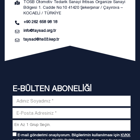
TOSB Otomotiv Tedarik Sanayi İhtisas Organize Sanayi
Bölgesi 1. Cadde No:10 41420 Şekerpınar / Çayırova –
KOCAELİ / TÜRKİYE
+90 262 658 98 18
info@taysad.org.tr
taysad@hs03.kep.tr
E-BÜLTEN ABONELİĞİ
E-mail gönderimi onaylıyorum. Bilgilerimin kullanılması için
KVKK