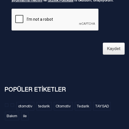
aydınlatma metnini
ve
Gizlilik Politikası
'nı okudum, onaylıyorum.
Kaydet
POPÜLER ETİKETLER
otomotiv
tedarik
Otomotiv
Tedarik
TAYSAD
Bakım
ile