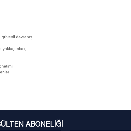
şı güvenli davranış
n yaklaşımları,
önetimi
kenler
BÜLTEN ABONELİĞİ