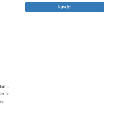
Kaydol
kimi,
ka ile
avi
r