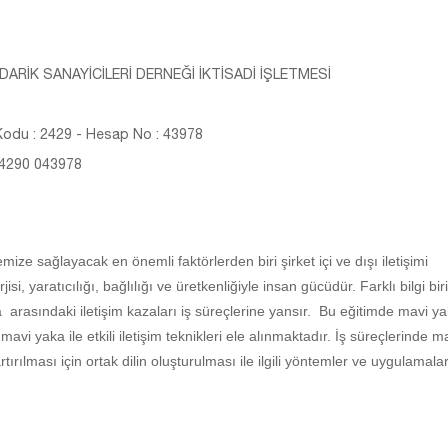
ARİK SANAYİCİLERİ DERNEĞİ İKTİSADİ İŞLETMESİ
odu : 2429 - Hesap No : 43978
 4290 043978
 sağlayacak en önemli faktörlerden biri şirket içi ve dışı iletişimi
i, yaratıcılığı, bağlılığı ve üretkenliğiyle insan gücüdür. Farklı bilgi biri
arasındaki iletişim kazaları iş süreçlerine yansır. Bu eğitimde mavi ya
 mavi yaka ile etkili iletişim teknikleri ele alınmaktadır. İş süreçlerinde m
rtırılması için ortak dilin oluşturulması ile ilgili yöntemler ve uygulamala