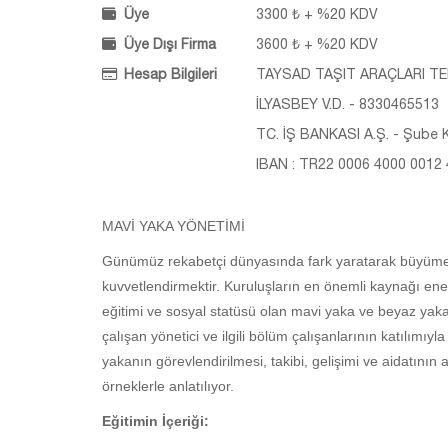
Üye
3300 ₺ + %20 KDV
Üye Dışı Firma
3600 ₺ + %20 KDV
Hesap Bilgileri
TAYSAD TAŞIT ARAÇLARI TED
İLYASBEY V.D. - 8330465513
TC. İŞ BANKASI A.Ş. - Şube K
IBAN : TR22 0006 4000 0012
MAVİ YAKA YÖNETİMİ
Günümüz rekabetçi dünyasında fark yaratarak büyümemize
kuvvetlendirmektir. Kuruluşların en önemli kaynağı enerjis
eğitimi ve sosyal statüsü olan mavi yaka ve beyaz yaka 
çalışan yönetici ve ilgili bölüm çalışanlarının katılımıyla
yakanın görevlendirilmesi, takibi, gelişimi ve aidatının a
örneklerle anlatılıyor.
Eğitimin İçeriği: