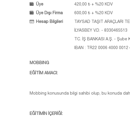
Üye
420,00 ₺ + %20 KDV
Üye Dışı Firma
600,00 ₺ + %20 KDV
Hesap Bilgileri
TAYSAD TAŞIT ARAÇLARI TED
İLYASBEY V.D. - 8330465513
TC. İŞ BANKASI A.Ş. - Şube K
IBAN : TR22 0006 4000 0012
MOBBING
EĞİTİM AMACI:
Mobbing konusunda bilgi sahibi olup, bu konuda daha
EĞİTİMİN İÇERİĞİ: