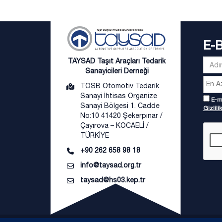
E-
TAYSAD Taşıt Araçları Tedarik
Sanayicileri Derneği
TOSB Otomotiv Tedarik
Sanayi İhtisas Organize
E-ma
Sanayi Bölgesi 1. Cadde
Gizlilik
No:10 41420 Şekerpınar /
Çayırova – KOCAELİ /
TÜRKİYE
+90 262 658 98 18
info@taysad.org.tr
taysad@hs03.kep.tr