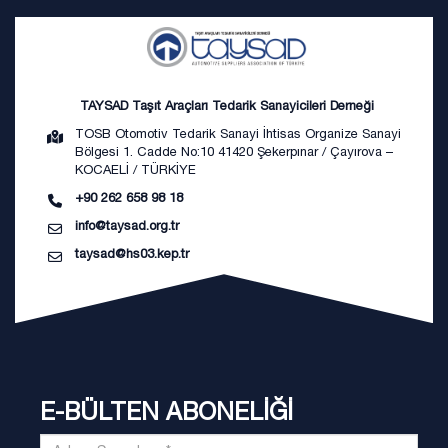
TAYSAD Taşıt Araçları Tedarik Sanayicileri Derneği
TOSB Otomotiv Tedarik Sanayi İhtisas Organize Sanayi
Bölgesi 1. Cadde No:10 41420 Şekerpınar / Çayırova –
KOCAELİ / TÜRKİYE
+90 262 658 98 18
info@taysad.org.tr
taysad@hs03.kep.tr
E-BÜLTEN ABONELİĞİ