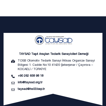
TAYSAD Taşıt Araçları Tedarik Sanayicileri Derneği
TOSB Otomotiv Tedarik Sanayi İhtisas Organize Sanayi
Bölgesi 1. Cadde No:10 41420 Şekerpınar / Çayırova –
KOCAELİ / TÜRKİYE
+90 262 658 98 18
info@taysad.org.tr
taysad@hs03.kep.tr