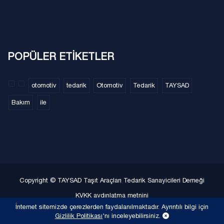
POPÜLER ETİKETLER
otomotiv
tedarik
Otomotiv
Tedarik
TAYSAD
Bakım
ile
Copyright © TAYSAD Taşıt Araçları Tedarik Sanayicileri Derneği
KVKK aydınlatma metnini
İnternet sitemizde çerezlerden faydalanılmaktadır. Ayrıntılı bilgi için
Gizlilik Politikası
Gizlilik Politikası
'nı inceleyebilirsiniz.
Site Haritası