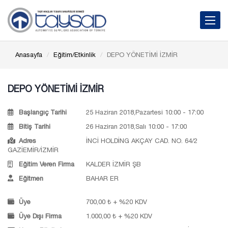
Toggle 
Anasayfa
Eğitim/Etkinlik
DEPO YÖNETİMİ İZMİR
DEPO YÖNETİMİ İZMİR
Başlangıç Tarihi
25 Haziran 2018,Pazartesi 10:00 - 17:00
Bitiş Tarihi
26 Haziran 2018,Salı 10:00 - 17:00
Adres
İNCİ HOLDİNG AKÇAY CAD. NO. 64/2
GAZİEMİR/İZMİR
Eğitim Veren Firma
KALDER İZMİR ŞB
Eğitmen
BAHAR ER
Üye
700,00 ₺ + %20 KDV
Üye Dışı Firma
1.000,00 ₺ + %20 KDV