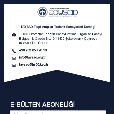
TAYSAD Taşıt Araçları Tedarik Sanayicileri Derneği
TOSB Otomotiv Tedarik Sanayi İhtisas Organize Sanayi
Bölgesi 1. Cadde No:10 41420 Şekerpınar / Çayırova –
KOCAELİ / TÜRKİYE
+90 262 658 98 18
info@taysad.org.tr
taysad@hs03.kep.tr
E-BÜLTEN ABONELİĞİ