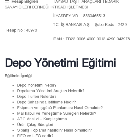
Hesap Bilgileri
TAYSAD TAŞIT ARAÇLARI TEDARİK
SANAYİCİLERİ DERNEĞİ İKTİSADİ İŞLETMESİ
İLYASBEY V.D. - 8330465513
TC. İŞ BANKASI A.Ş. - Şube Kodu : 2429 -
Hesap No : 43978
IBAN : TR22 0006 4000 0012 4290 043978
Depo Yönetimi Eğitimi
Eğitimin İçeriği
Depo Yönetimi Nedir?
Depolama Yönetimi Araçları Nelerdir?
Depo Türleri Nelerdir?
Depo Sahasında İstifleme Nedir?
Ekipman ve İşgücü Planlaması Nasıl Olmalıdır?
Mal kabul ve Yerleştirme Süreçleri Nelerdir?
ABC Analizi – Karşılaştırma
Ürün Çıkış Süreçleri
Sipariş Toplama nasıldır? Nasıl olmalıdır?
FIFO ve LIFO nedir?