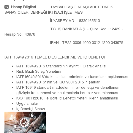
Hesap Bilgileri
TAYSAD TAŞIT ARAÇLARI TEDARİK
SANAYİCİLERİ DERNEĞİ İKTİSADİ İŞLETMESİ
İLYASBEY V.D. - 8330465513
TC. İŞ BANKASI A.Ş. - Şube Kodu : 2429 -
Hesap No : 43978
IBAN : TR22 0006 4000 0012 4290 043978
IATF 16949:2016 TEMEL BİLGİLENDİRME VE İÇ DENETÇİ
IATF 16949:2016 Standardının Ayrıntılı Olarak Analizi
Risk Bazlı Süreç Yönetimi
IATF16949:2016'da kullanılan terimlerin ve tanımların açıklanması
IATF 16949:2016' nın ve ISO 9001:2015’in şartları
IATF 16949 standart maddelerinin bir denetçi ve denetlenen
gözüyle irdelenmesi ve katılımcılarla beraber yorumlanması
ISO 19011:2018 ‘ e göre İç Denetçi Yeterliliklerin anlatılması
Uygulamalar
İç Denetçi Sınavı