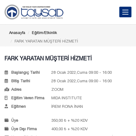
Toggle 
Anasayfa
Eğitim/Etkinlik
FARK YARATAN MÜŞTERİ HİZMETİ
FARK YARATAN MÜŞTERİ HİZMETİ
Başlangıç Tarihi
28 Ocak 2022,Cuma 09:00 - 16:00
Bitiş Tarihi
28 Ocak 2022,Cuma 09:00 - 16:00
Adres
ZOOM
Eğitim Veren Firma
MIDA INSTITUTE
Eğitmen
İREM RONA İNAN
Üye
350,00 ₺ + %20 KDV
Üye Dışı Firma
400,00 ₺ + %20 KDV