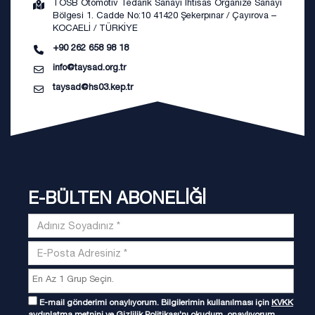
TOSB Otomotiv Tedarik Sanayi İhtisas Organize Sanayi
Bölgesi 1. Cadde No:10 41420 Şekerpınar / Çayırova –
KOCAELİ / TÜRKİYE
+90 262 658 98 18
info@taysad.org.tr
taysad@hs03.kep.tr
E-BÜLTEN ABONELİĞİ
E-mail gönderimi onaylıyorum. Bilgilerimin kullanılması için
KVKK
aydınlatma metnini
ve
Gizlilik Politikası
'nı okudum, onaylıyorum.