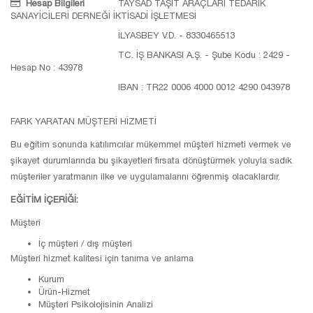
Hesap Bilgileri
TAYSAD TAŞIT ARAÇLARI TEDARİK
SANAYİCİLERİ DERNEĞİ İKTİSADİ İŞLETMESİ
İLYASBEY V.D. - 8330465513
TC. İŞ BANKASI A.Ş. - Şube Kodu : 2429 -
Hesap No : 43978
IBAN : TR22 0006 4000 0012 4290 043978
FARK YARATAN MÜŞTERİ HİZMETİ
Bu eğitim sonunda katılımcılar mükemmel müşteri hizmeti vermek ve
şikayet durumlarında bu şikayetleri fırsata dönüştürmek yoluyla sadık
müşteriler yaratmanın ilke ve uygulamalarını öğrenmiş olacaklardır.
EĞİTİM İÇERİĞİ:
Müşteri
İç müşteri / dış müşteri
Müşteri hizmet kalitesi için tanıma ve anlama
Kurum
Ürün-Hizmet
Müşteri Psikolojisinin Analizi