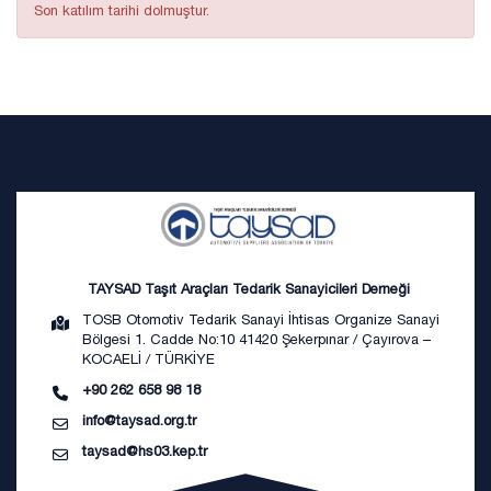
Son katılım tarihi dolmuştur.
TAYSAD Taşıt Araçları Tedarik Sanayicileri Derneği
TOSB Otomotiv Tedarik Sanayi İhtisas Organize Sanayi
Bölgesi 1. Cadde No:10 41420 Şekerpınar / Çayırova –
KOCAELİ / TÜRKİYE
+90 262 658 98 18
info@taysad.org.tr
taysad@hs03.kep.tr