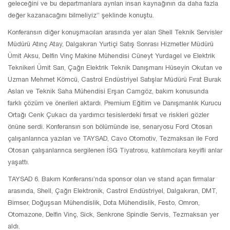
geleceğini ve bu departmanlara ayrılan insan kaynağının da daha fazla
değer kazanacağını bilmeliyiz” şeklinde konuştu.
Konferansın diğer konuşmacıları arasında yer alan Shell Teknik Servisler
Müdürü Atınç Atay, Dalgakıran Yurtiçi Satış Sonrası Hizmetler Müdürü
Ümit Aksu, Delfin Vinç Makine Mühendisi Cüneyt Yurdagel ve Elektrik
Teknikeri Ümit Sarı, Çağrı Elektrik Teknik Danışmanı Hüseyin Okutan ve
Uzman Mehmet Kömcü, Castrol Endüstriyel Satışlar Müdürü Fırat Burak
Aslan ve Teknik Saha Mühendisi Erşan Camgöz, bakım konusunda
farklı çözüm ve önerileri aktardı. Premium Eğitim ve Danışmanlık Kurucu
Ortağı Cenk Çukacı da yardımcı tesislerdeki fırsat ve riskleri gözler
önüne serdi. Konferansın son bölümünde ise, senaryosu Ford Otosan
çalışanlarınca yazılan ve TAYSAD, Cavo Otomotiv, Tezmaksan ile Ford
Otosan çalışanlarınca sergilenen İSG Tiyatrosu, katılımcılara keyifli anlar
yaşattı.
TAYSAD 6. Bakım Konferansı’nda sponsor olan ve stand açan firmalar
arasında, Shell, Çağrı Elektronik, Castrol Endüstriyel, Dalgakıran, DMT,
Bimser, Doğuşsan Mühendislik, Dota Mühendislik, Festo, Omron,
Otomazone, Delfin Vinç, Sick, Senkrone Spindle Servis, Tezmaksan yer
aldı.