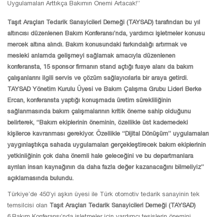
Uygulamaları Arttıkça Bakımın Önemi Artacak!”
Taşıt Araçları Tedarik Sanayicileri Derneği (TAYSAD) tarafından bu yıl
altıncısı düzenlenen Bakım Konferansı’nda, yardımcı işletmeler konusu
mercek altına alındı. Bakım konusundaki farkındalığı artırmak ve
mesleki anlamda gelişmeyi sağlamak amacıyla düzenlenen
konferansta, 15 sponsor firmanın stand açtığı fuaye alanı da bakım
çalışanlarını ilgili servis ve çözüm sağlayıcılarla bir araya getirdi.
TAYSAD Yönetim Kurulu Üyesi ve Bakım Çalışma Grubu Lideri Berke
Ercan, konferansta yaptığı konuşmada üretim sürekliliğinin
sağlanmasında bakım çalışmalarının kritik öneme sahip olduğunu
belirterek, “Bakım ekiplerinin öneminin, özellikle üst kademedeki
kişilerce kavranması gerekiyor. Özellikle “Dijital Dönüşüm” uygulamaları
yaygınlaştıkça sahada uygulamaları gerçekleştirecek bakım ekiplerinin
yetkinliğinin çok daha önemli hale geleceğini ve bu departmanlara
ayrılan insan kaynağının da daha fazla değer kazanacağını bilmeliyiz”
açıklamasında bulundu.
Türkiye’de 450’yi aşkın üyesi ile Türk otomotiv tedarik sanayinin tek
temsilcisi olan
Taşıt Araçları Tedarik Sanayicileri Derneği (TAYSAD)
6.Bakım Konferansı’nda işletmeler için yardımcı tesislerin önemini