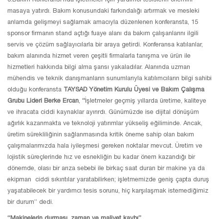
masaya yatırdı. Bakım konusundaki farkındalığı artırmak ve mesleki
anlamda gelişmeyi sağlamak amacıyla düzenlenen konferansta, 15
sponsor firmanın stand açtığı fuaye alanı da bakım çalışanlarını ilgili
servis ve çözüm sağlayıcılarla bir araya getirdi. Konferansa katılanlar,
bakım alanında hizmet veren çeşitli firmalarla tanışma ve ürün ile
hizmetleri hakkında bilgi alma şansı yakaladılar. Alanında uzman
mühendis ve teknik danışmanların sunumlarıyla katılımcıların bilgi sahibi
olduğu konferansta
TAYSAD Yönetim Kurulu Üyesi ve Bakım Çalışma
Grubu Lideri Berke Ercan
,
“
İşletmeler geçmiş yıllarda üretime, kaliteye
ve ihracata ciddi kaynaklar ayırırdı. Günümüzde ise dijital dönüşüm
ağırlık kazanmakta ve teknoloji yatırımlar yükseliş eğiliminde. Ancak,
üretim sürekliliğinin sağlanmasında kritik öneme sahip olan bakım
çalışmalarımızda hala iyileşmesi gereken noktalar mevcut. Üretim ve
lojistik süreçlerinde hız ve esnekliğin bu kadar önem kazandığı bir
dönemde, olası bir arıza sebebi ile birkaç saat duran bir makine ya da
ekipman ciddi sıkıntılar yaratabilirken; işletmemizde geniş çapta duruş
yaşatabilecek bir yardımcı tesis sorunu, hiç karşılaşmak istemediğimiz
bir durum” dedi.
“Makinelerin durması, zaman ve maliyet kaybı”