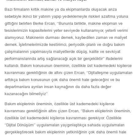
Bazı firmaların kritik makine ya da ekipmanlarda oluşacak arıza
sebebiyle ikinci bir yatırım yapıp yedeklemeyle riskleri azaltma yoluna
gittiğini belirten Berke Ercan, “Bununla birlikte, makine ekipman ve
tesislerimizin kapasitelerini yeter seviyede kullanamıyor, yeterli verimi
alamıyoruz. Makinenin durması demek, kaybedilen zaman ve maliyet
demek. İşletmelerimizde kestirimci, periyodik-planlı ve doğru bakım
çalışmalarının yapılmasıyla maliyetlerde düşüş, kalite ve sevkiyat
performanslarında artış sağlanacağı açık bir gerçekliktir” ifadelerini
kullandı. Bakım konusunun öneminin, özellikle üst kademedeki kişilerce
kavranması gerektiğinin de altını çizen Ercan, “Dijitalleşme uygulamaları
arttıkça bakım konusunun çok daha önemli hale geleceğini ve bu
departmanlara ayrılan insan kaynağının da daha fazla değer
kazanacağını bilmeliyiz”
Bakım ekiplerinin öneminin, özellikle üst kademedeki kişilerce
kavranması gerektiğinin altını çizen Ercan, “Bakım ekiplerinin öneminin,
özellikle üst kademedeki kişilerce kavranması gerekiyor. Özellikle
“Dijital Dönüşüm” uygulamaları yaygınlaştıkça sahada uygulamaları
gerçekleştirecek bakım ekiplerinin yetkinliğinin çok daha önemli hale