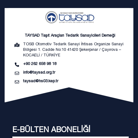
TAYSAD Taşıt Araçları Tedarik Sanayicileri Derneği
TOSB Otomotiv Tedarik Sanayi İhtisas Organize Sanayi
Bölgesi 1. Cadde No:10 41420 Şekerpınar / Çayırova –
KOCAELİ / TÜRKİYE
+90 262 658 98 18
info@taysad.org.tr
taysad@hs03.kep.tr
E-BÜLTEN ABONELİĞİ