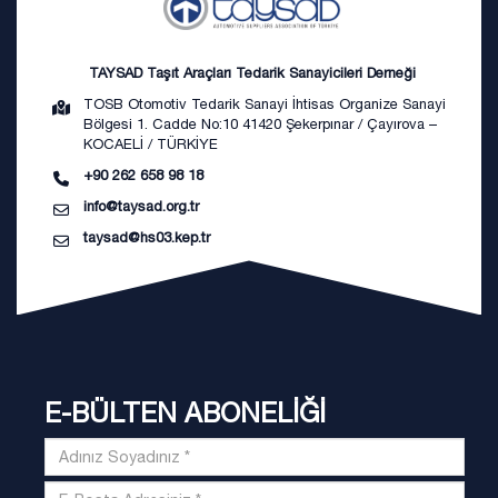
TAYSAD Taşıt Araçları Tedarik Sanayicileri Derneği
TOSB Otomotiv Tedarik Sanayi İhtisas Organize Sanayi
Bölgesi 1. Cadde No:10 41420 Şekerpınar / Çayırova –
KOCAELİ / TÜRKİYE
+90 262 658 98 18
info@taysad.org.tr
taysad@hs03.kep.tr
E-BÜLTEN ABONELİĞİ