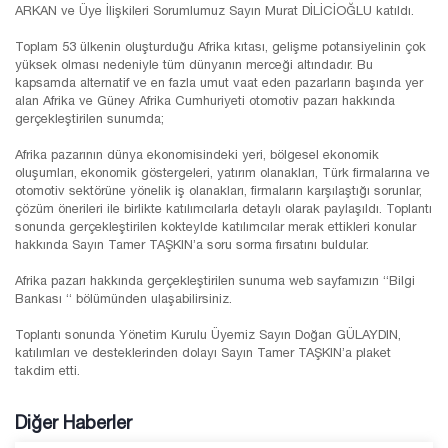
ARKAN ve Üye İlişkileri Sorumlumuz Sayın Murat DİLİCİOĞLU katıldı.
Toplam 53 ülkenin oluşturduğu Afrika kıtası, gelişme potansiyelinin çok
yüksek olması nedeniyle tüm dünyanın merceği altındadır. Bu
kapsamda alternatif ve en fazla umut vaat eden pazarların başında yer
alan Afrika ve Güney Afrika Cumhuriyeti otomotiv pazarı hakkında
gerçekleştirilen sunumda;
Afrika pazarının dünya ekonomisindeki yeri, bölgesel ekonomik
oluşumları, ekonomik göstergeleri, yatırım olanakları, Türk firmalarına ve
otomotiv sektörüne yönelik iş olanakları, firmaların karşılaştığı sorunlar,
çözüm önerileri ile birlikte katılımcılarla detaylı olarak paylaşıldı. Toplantı
sonunda gerçekleştirilen kokteylde katılımcılar merak ettikleri konular
hakkında Sayın Tamer TAŞKIN’a soru sorma fırsatını buldular.
Afrika pazarı hakkında gerçekleştirilen sunuma web sayfamızın “Bilgi
Bankası “ bölümünden ulaşabilirsiniz.
Toplantı sonunda Yönetim Kurulu Üyemiz Sayın Doğan GÜLAYDIN,
katılımları ve desteklerinden dolayı Sayın Tamer TAŞKIN’a plaket
takdim etti.
Diğer Haberler