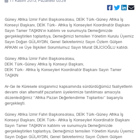
11 Kasım 2013, Pazartesi 03:28
Güney Afrika İzmir Fahri Başkonsolosu, DEİK Türk-Güney Afrika İş
Konseyi Başkanı, DEİK Türk- Afrika İş Konseyleri Koordinatör Başkanı
Sayın Tamer TAŞKIN’ın katılımı ve sunumuyla Derneğimizde
gerçekleştirilen toplantıya, Derneğimizi temsilen Yönetim Kurulu Üyemiz
Sayın Doğan GÜLAYDIN, Genel Sekreterimiz Sayın Özlem Gülşen
ARKAN ve Üye İlişkileri Sorumlumuz Sayın Murat DİLİCİOĞLU katıldı.
Güney Afrika İzmir Fahri Başkonsolosu,
DEİK Türk-Güney Afrika İş Konseyi Başkanı,
DEİK Türk- Afrika İş Konseyleri Koordinatör Başkanı Sayın Tamer
TAŞKIN
Ar-Ge ile Küresele sloganımız kapsamında sürdürdüğümüz faaliyetlerin
devamı olan alternatif pazarların üyelerimize tanıtılması amacıyla
düzenlediğimiz “Afrika Pazarı Değerlendirme Toplantısı” başarıyla
gerçekleşti.
Güney Afrika İzmir Fahri Başkonsolosu, DEİK Türk-Güney Afrika İş
Konseyi Başkanı, DEİK Türk- Afrika İş Konseyleri Koordinatör Başkanı
Sayın Tamer TAŞKIN’ın katılımı ve sunumuyla Derneğimizde
gerçekleştirilen toplantıya, Derneğimizi temsilen Yönetim Kurulu Üyemiz
Sayın Doğan GÜLAYDIN, Genel Sekreterimiz Sayın Özlem Gülşen