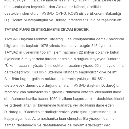
kurulacak yeni ithalat ve ihracat fırsatları açılacaktır" dedi. Destekleyen
tüm kuruluşlara teşekkür eden Alexander Kühnel; özellikle
desteklerinden ötürü TAYSAD, OYPG, KOSGEB ve Ekonomi Bakanlığı
Dış Ticaret Müsteşarlığına ve Uludağ İhracatçılar Birliğine teşekkür etti.
TAYSAD FUARI DESTEKLEMEYE DEVAM EDECEK
TAYSAD Başkanı Mehmet Dudaroğlu ise konuşmasına dernek hakkında
bilgi vererek başladı. 1978 yılında kurulan ve bugün 345 üyesi bulunan
TAYSAD'ın üyelerinin toplam işlem hacminin 22 milyar dolar ve bütün
üyelerinin 8 milyar dolar ihracat hacminin olduğunu söyleyen Dudaroğlu;
"Ülke ihracatının yüzde 5'ini, sektör ihracatının yüzde 36'sını üyelerimiz
gerçekleştiriyor. 140 binin üzerinde istihdam sağlıyoruz" diye belirtti.
Sektörün bugün gelinen noktada, bir aracın yaklaşık 80-85'ini
üretebilecek durumda olduğunu anlatan TAYSAD Başkanı Dudaroğlu,
otomotiv yan sanayicilerinin giderek dünyaya entegre olduklarını ifade
etti. Automechanika fuarını 1980'li yılların başından beri desteklediklerini
ve giderek artan bir büyümeyle fuarlarda yer aldıklarını ifade eden
Dudaroğlu, "Otomotiv tedarikçilerimizin yurtdışına açılmasındaki ilk
kapıyı açan fuar, Automechanika fuarı olmuştur. Bu yüzden fuarı her
zaman destekledik ve desteklemeye de devam edeceğiz" dedi.