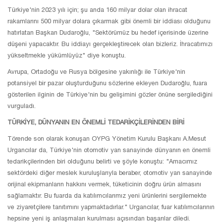
Türkiye'nin 2023 yılı için; şu anda 160 milyar dolar olan ihracat
rakamlarını 500 milyar dolara çıkarmak gibi önemli bir iddiası olduğunu
hatırlatan Başkan Dudaroğlu, "Sektörümüz bu hedef içerisinde üzerine
düşeni yapacaktır. Bu iddiayı gerçekleştirecek olan bizleriz. İhracatımızı
yükseltmekle yükümlüyüz" diye konuştu.
Avrupa, Ortadoğu ve Rusya bölgesine yakınlığı ile Türkiye'nin
potansiyel bir pazar oluşturduğunu sözlerine ekleyen Dudaroğlu, fuara
gösterilen ilginin de Türkiye'nin bu gelişimini gözler önüne sergilediğini
vurguladı.
TÜRKİYE, DÜNYANIN EN ÖNEMLİ TEDARİKÇİLERİNDEN BİRİ
Törende son olarak konuşan OYPG Yönetim Kurulu Başkanı A.Mesut
Urgancılar da, Türkiye'nin otomotiv yan sanayinde dünyanın en önemli
tedarikçilerinden biri olduğunu belirti ve şöyle konuştu: "Amacımız
sektördeki diğer meslek kuruluşlarıyla beraber, otomotiv yan sanayinde
orijinal ekipmanların hakkını vermek, tüketicinin doğru ürün almasını
sağlamaktır. Bu fuarda da katılımcılarımız yeni ürünlerini sergilemekte
ve ziyaretçilere tanıtımını yapmaktadırlar." Urgancılar, fuar katılımcılarının
hepsine yeni iş anlaşmaları kurulması açısından başarılar diledi.