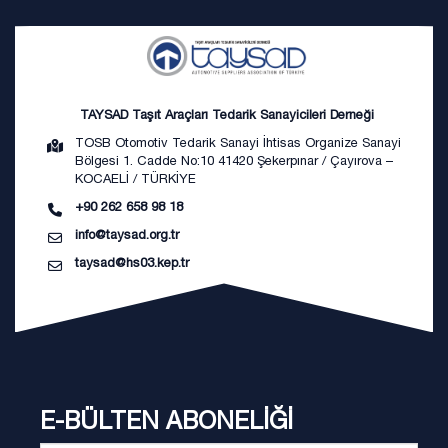
TAYSAD Taşıt Araçları Tedarik Sanayicileri Derneği
TOSB Otomotiv Tedarik Sanayi İhtisas Organize Sanayi
Bölgesi 1. Cadde No:10 41420 Şekerpınar / Çayırova –
KOCAELİ / TÜRKİYE
+90 262 658 98 18
info@taysad.org.tr
taysad@hs03.kep.tr
E-BÜLTEN ABONELİĞİ