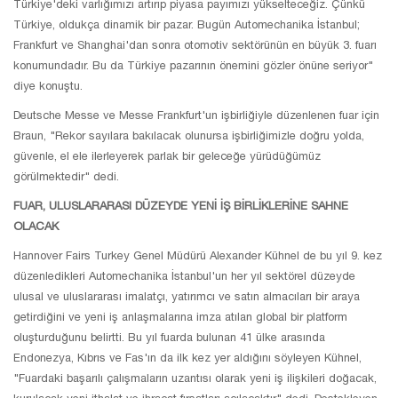
Türkiye'deki varlığımızı artırıp piyasa payımızı yükselteceğiz. Çünkü
Türkiye, oldukça dinamik bir pazar. Bugün Automechanika İstanbul;
Frankfurt ve Shanghai'dan sonra otomotiv sektörünün en büyük 3. fuarı
konumundadır. Bu da Türkiye pazarının önemini gözler önüne seriyor"
diye konuştu.
Deutsche Messe ve Messe Frankfurt'un işbirliğiyle düzenlenen fuar için
Braun, "Rekor sayılara bakılacak olunursa işbirliğimizle doğru yolda,
güvenle, el ele ilerleyerek parlak bir geleceğe yürüdüğümüz
görülmektedir" dedi.
FUAR, ULUSLARARASI DÜZEYDE YENİ İŞ BİRLİKLERİNE SAHNE
OLACAK
Hannover Fairs Turkey Genel Müdürü Alexander Kühnel de bu yıl 9. kez
düzenledikleri Automechanika İstanbul'un her yıl sektörel düzeyde
ulusal ve uluslararası imalatçı, yatırımcı ve satın almacıları bir araya
getirdiğini ve yeni iş anlaşmalarına imza atılan global bir platform
oluşturduğunu belirtti. Bu yıl fuarda bulunan 41 ülke arasında
Endonezya, Kıbrıs ve Fas'ın da ilk kez yer aldığını söyleyen Kühnel,
"Fuardaki başarılı çalışmaların uzantısı olarak yeni iş ilişkileri doğacak,