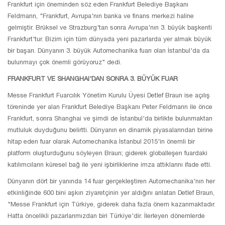
Frankfurt için öneminden söz eden Frankfurt Belediye Başkanı
Feldmann, "Frankfurt, Avrupa'nın banka ve finans merkezi haline
gelmiştir. Brüksel ve Strazburg'tan sonra Avrupa'nın 3. büyük başkenti
Frankfurt'tur. Bizim için tüm dünyada yeni pazarlarda yer almak büyük
bir başarı. Dünyanın 3. büyük Automechanika fuarı olan İstanbul'da da
bulunmayı çok önemli görüyoruz" dedi.
FRANKFURT VE SHANGHAI'DAN SONRA 3. BÜYÜK FUAR
Messe Frankfurt Fuarcılık Yönetim Kurulu Üyesi Detlef Braun ise açılış
töreninde yer alan Frankfurt Belediye Başkanı Peter Feldmann ile önce
Frankfurt, sonra Shanghai ve şimdi de İstanbul'da birlikte bulunmaktan
mutluluk duyduğunu belirtti. Dünyanın en dinamik piyasalarından birine
hitap eden fuar olarak Automechanika İstanbul 2015'in önemli bir
platform oluşturduğunu söyleyen Braun; giderek globalleşen fuardaki
katılımcıların küresel bağ ile yeni işbirliklerine imza attıklarını ifade etti.
Dünyanın dört bir yanında 14 fuar gerçekleştiren Automechanika'nın her
etkinliğinde 600 bini aşkın ziyaretçinin yer aldığını anlatan Detlef Braun,
"Messe Frankfurt için Türkiye, giderek daha fazla önem kazanmaktadır.
Hatta öncelikli pazarlarımızdan biri Türkiye'dir. İlerleyen dönemlerde