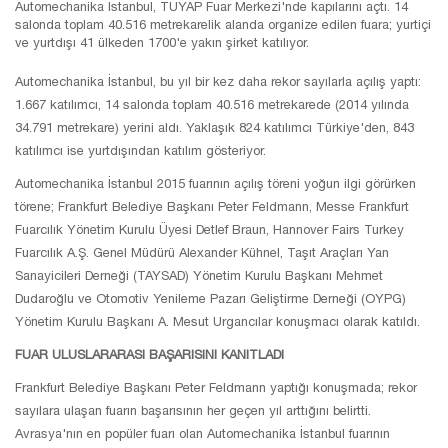
Automechanika İstanbul, TÜYAP Fuar Merkezi'nde kapılarını açtı. 14
salonda toplam 40.516 metrekarelik alanda organize edilen fuara; yurtiçi
ve yurtdışı 41 ülkeden 1700'e yakın şirket katılıyor.
Automechanika İstanbul, bu yıl bir kez daha rekor sayılarla açılış yaptı:
1.667 katılımcı, 14 salonda toplam 40.516 metrekarede (2014 yılında
34.791 metrekare) yerini aldı. Yaklaşık 824 katılımcı Türkiye'den, 843
katılımcı ise yurtdışından katılım gösteriyor.
Automechanika İstanbul 2015 fuarının açılış töreni yoğun ilgi görürken
törene; Frankfurt Belediye Başkanı Peter Feldmann, Messe Frankfurt
Fuarcılık Yönetim Kurulu Üyesi Detlef Braun, Hannover Fairs Turkey
Fuarcılık A.Ş. Genel Müdürü Alexander Kühnel, Taşıt Araçları Yan
Sanayicileri Derneği (TAYSAD) Yönetim Kurulu Başkanı Mehmet
Dudaroğlu ve Otomotiv Yenileme Pazarı Geliştirme Derneği (OYPG)
Yönetim Kurulu Başkanı A. Mesut Urgancılar konuşmacı olarak katıldı.
FUAR ULUSLARARASI BAŞARISINI KANITLADI
Frankfurt Belediye Başkanı Peter Feldmann yaptığı konuşmada; rekor
sayılara ulaşan fuarın başarısının her geçen yıl arttığını belirtti.
Avrasya'nın en popüler fuarı olan Automechanika İstanbul fuarının