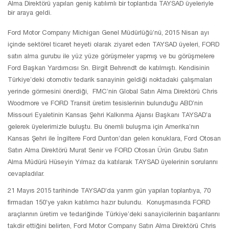
Alma Direktörü yapılan geniş katılımlı bir toplantıda TAYSAD üyeleriyle
bir araya geldi.
Ford Motor Company Michigan Genel Müdürlüğü’nü, 2015 Nisan ayı
içinde sektörel ticaret heyeti olarak ziyaret eden TAYSAD üyeleri, FORD
satın alma gurubu ile yüz yüze görüşmeler yapmış ve bu görüşmelere
Ford Başkan Yardımcısı Sn. Birgit Behrendt de katılmıştı. Kendisinin
Türkiye’deki otomotiv tedarik sanayinin geldiği noktadaki çalışmaları
yerinde görmesini önerdiği, FMC’nin Global Satın Alma Direktörü Chris
Woodmore ve FORD Transit üretim tesislerinin bulunduğu ABD’nin
Missouri Eyaletinin Kansas Şehri Kalkınma Ajansı Başkanı TAYSAD’a
gelerek üyelerimizle buluştu. Bu önemli buluşma için Amerika’nın
Kansas Şehri ile İngiltere Ford Dunton’dan gelen konuklara, Ford Otosan
Satın Alma Direktörü Murat Senir ve FORD Otosan Ürün Grubu Satın
Alma Müdürü Hüseyin Yılmaz da katılarak TAYSAD üyelerinin sorularını
cevapladılar.
21 Mayıs 2015 tarihinde TAYSAD’da yarım gün yapılan toplantıya, 70
firmadan 150’ye yakın katılımcı hazır bulundu. Konuşmasında FORD
araçlarının üretim ve tedariğinde Türkiye’deki sanayicilerinin başarılarını
takdir ettiğini belirten, Ford Motor Company Satın Alma Direktörü Chris