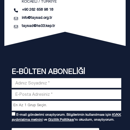
KOCAELİ / TÜRKİYE
+90 262 658 98 18
info@taysad.org.tr
taysad@hs03.kep.tr
E-BÜLTEN ABONELİĞİ
E-mail gönderimi onaylıyorum. Bilgilerimin kullanılması için
KVKK
aydınlatma metnini
ve
Gizlilik Politikası
'nı okudum, onaylıyorum.