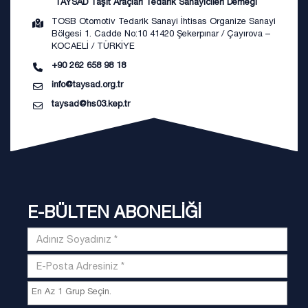
TAYSAD Taşıt Araçları Tedarik Sanayicileri Derneği
TOSB Otomotiv Tedarik Sanayi İhtisas Organize Sanayi
Bölgesi 1. Cadde No:10 41420 Şekerpınar / Çayırova –
KOCAELİ / TÜRKİYE
+90 262 658 98 18
info@taysad.org.tr
taysad@hs03.kep.tr
E-BÜLTEN ABONELİĞİ