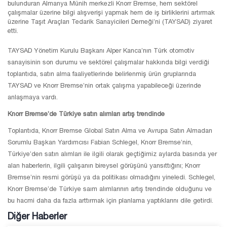
bulunduran Almanya Münih merkezli Knorr Bremse, hem sektörel
çalışmalar üzerine bilgi alışverişi yapmak hem de iş birliklerini artırmak
üzerine Taşıt Araçları Tedarik Sanayicileri Derneği’ni (TAYSAD) ziyaret
etti.
TAYSAD Yönetim Kurulu Başkanı Alper Kanca’nın Türk otomotiv
sanayisinin son durumu ve sektörel çalışmalar hakkında bilgi verdiği
toplantıda, satın alma faaliyetlerinde belirlenmiş ürün gruplarında
TAYSAD ve Knorr Bremse’nin ortak çalışma yapabileceği üzerinde
anlaşmaya vardı.
Knorr Bremse’de Türkiye satın alımları artış trendinde
Toplantıda, Knorr Bremse Global Satın Alma ve Avrupa Satın Almadan
Sorumlu Başkan Yardımcısı Fabian Schlegel, Knorr Bremse’nin,
Türkiye’den satın alımları ile ilgili olarak geçtiğimiz aylarda basında yer
alan haberlerin, ilgili çalışanın bireysel görüşünü yansıttığını; Knorr
Bremse’nin resmi görüşü ya da politikası olmadığını yineledi. Schlegel,
Knorr Bremse’de Türkiye saım alımlarının artış trendinde olduğunu ve
bu hacmi daha da fazla arttırmak için planlama yaptıklarını dile getirdi.
Diğer Haberler