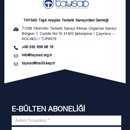
TAYSAD Taşıt Araçları Tedarik Sanayicileri Derneği
TOSB Otomotiv Tedarik Sanayi İhtisas Organize Sanayi
Bölgesi 1. Cadde No:10 41420 Şekerpınar / Çayırova –
KOCAELİ / TÜRKİYE
+90 262 658 98 18
info@taysad.org.tr
taysad@hs03.kep.tr
E-BÜLTEN ABONELİĞİ