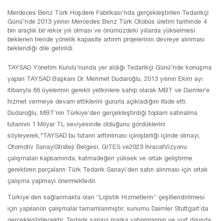
Merdeces Benz Türk Hoşdere Fabrikası'nda gerçekleştirilen Tedarikçi
Günü'nde 2013 yılının Mercedes Benz Türk Otobüs üretim tarihinde 4
bin araçlık bir rekor yılı olması ve önümüzdeki yıllarda yükselmesi
beklenen trende yönelik kapasite artırım projelerinin devreye alınması
beklendiği dile getirildi.
TAYSAD Yönetim Kurulu'nunda yer aldığı Tedarikçi Günü'nde konuşma
yapan TAYSAD Başkanı Dr. Mehmet Dudaroğlu, 2013 yılının Ekim ayı
itibarıyla 66 üyelerinin gerekli yetkinlere sahip olarak MBT ve Daimler’e
hizmet vermeye devam ettiklerini gururla açıkladığını ifade etti.
Dudaroğlu, MBT’nin Türkiye’den gerçekleştirdiği toplam satınalma
tutarının 1 Milyar TL seviyesinde olduğunu gördüklerini
söyleyerek,"TAYSAD bu tutarın arttırılması içinişbirliği içinde olmayı,
Otomotiv SanayiStrateji Belgesi, GITES ve2023 İhracatVizyonu
çalışmaları kapsamında, katmadeğeri yüksek ve ortak geliştirme
gerektiren parçaların Türk Tedarik Sanayi’den satın alınması için ortak
çalışma yapmayı önermektedir.
Türkiye’den sağlanmakta olan “Lojistik Hizmetlerin” çeşitlendirilmesi
için yapılanön çalışmalar tamamlanmıştır; sunumu Daimler Stuttgart’da
gerçekleştirilecektir. Tedarik sanayi marka yatırımlarının ve yurt dışında