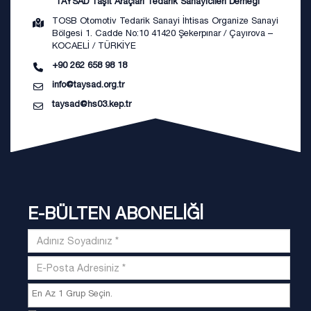
TAYSAD Taşıt Araçları Tedarik Sanayicileri Derneği
TOSB Otomotiv Tedarik Sanayi İhtisas Organize Sanayi
Bölgesi 1. Cadde No:10 41420 Şekerpınar / Çayırova –
KOCAELİ / TÜRKİYE
+90 262 658 98 18
info@taysad.org.tr
taysad@hs03.kep.tr
E-BÜLTEN ABONELİĞİ