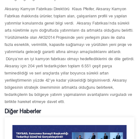
Aksaray Kamyon Fabrikası Direktörü Klaus Pfeifer, Aksaray Kamyon
Fabrikas ıhakkında ürünler, toplam alan, çalışanların profili ve yapılan
yatırımlar konularında genel bilgi verdi. Aksaray Fabrikası’nda sürekli
arta nüretimle aynı doğrultuda yatırımların da artmakta olduğunu belirtti.
Yürütülmekte olan AKS2014 Projesinde yeni yerleşim planı ile daha
fazla esneklik, verimlilik, kapasite sağlamayı ve yürütülen yeni proje ve
yatırımlarla geleceği garanti altına almayı amaçladıklarını aktardı.
Dünya’nın en iyi kamyon fabrikası olmayı hedeflediklerini de dile getirdi.
Aksaray için 204 yerli tedarikçiden toplam 6.551 çeşit parça
teminedildiği ve seri araçlarda yıllar boyunca sürekli artan
yerlileştirmenin yüzde 42’ye kadar yükseldiği bilgisiniverdi. Aksaray
bölgesinin stratejik önemiminin artmakta olduğunu belirterek,
tedarikçilerin bu bölgeye yatırım yapmalarının avantajlarını vurguladı ve
birlikte hareket etmeye davet etti.
Diğer Haberler