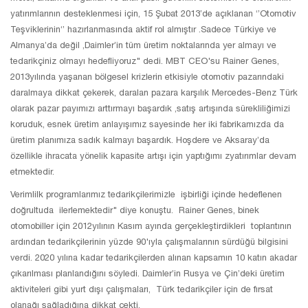
yatırımlarının desteklenmesi için, 15 Şubat 2013’de açıklanan ‘’Otomotiv
Teşviklerinin‘’ hazırlanmasında aktif rol almıştır .Sadece Türkiye ve
Almanya’da değil ,Daimler’in tüm üretim noktalarında yer almayı ve
tedarikçiniz olmayı hedefliyoruz" dedi. MBT CEO'su Rainer Genes,
2013yılında yaşanan bölgesel krizlerin etkisiyle otomotiv pazarındaki
daralmaya dikkat çekerek, daralan pazara karşılık Mercedes-Benz Türk
olarak pazar payımızı arttırmayı başardık ,satış artışında sürekliliğimizi
koruduk, esnek üretim anlayışımız sayesinde her iki fabrikamızda da
üretim planımıza sadık kalmayı başardık. Hoşdere ve Aksaray’da
özellikle ihracata yönelik kapasite artışı için yaptığımı zyatırımlar devam
etmektedir.
Verimlilk programlarımız tedarikçilerimizle işbirliği içinde hedeflenen
doğrultuda ilerlemektedir" diye konuştu. Rainer Genes, binek
otomobiller için 2012yılının Kasım ayında gerçekleştirdikleri toplantının
ardından tedarikçilerinin yüzde 90'ıyla çalışmalarının sürdüğü bilgisini
verdi. 2020 yılına kadar tedarikçilerden alınan kapsamın 10 katın akadar
çıkarılması planlandığını söyledi. Daimler’in Rusya ve Çin’deki üretim
aktiviteleri gibi yurt dışı çalışmaları, Türk tedarikçiler için de fırsat
olanağı sağladığına dikkat çekti.