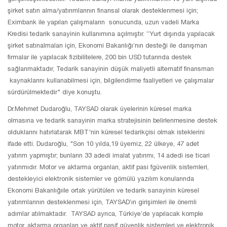
şirket satın alma/yatırımlarının finansal olarak desteklenmesi için;
Eximbank ile yapılan çalışmaların sonucunda, uzun vadeli Marka
Kredisi tedarik sanayinin kullanımına açılmıştır. ”Yurt dışında yapılacak
şirket satınalmaları için, Ekonomi Bakanlığı’nın desteği ile danışman
firmalar ile yapılacak fizibilitelere, 200 bin USD tutarında destek
sağlanmaktadır, Tedarik sanayinin düşük maliyetli alternatif finansman
kaynaklarını kullanabilmesi için, bilgilendirme faaliyetleri ve çalışmalar
sürdürülmektedir" diye konuştu.
Dr.Mehmet Dudaroğlu, TAYSAD olarak üyelerinin küresel marka
olmasına ve tedarik sanayinin marka stratejisinin belirlenmesine destek
olduklarını hatırlatarak MBT'nin küresel tedarikçisi olmak isteklerini
ifade etti. Dudaroğlu, "Son 10 yılda,19 üyemiz, 22 ülkeye, 47 adet
yatırım yapmıştır; bunların 33 adedi imalat yatırımı, 14 adedi ise ticari
yatırımıdır. Motor ve aktarma organları, aktif pasi fgüvenlik sistemleri,
destekleyici elektronik sistemler ve gömülü yazılım konularında
Ekonomi Bakanlığıile ortak yürütülen ve tedarik sanayinin küresel
yatırımlarının desteklenmesi için, TAYSAD’ın girişimleri ile önemli
adımlar atılmaktadır. TAYSAD ayrıca, Türkiye’de yapılacak komple
motor, aktarma organları ve aktif pasif güvenlik sistemleri ve elektronik