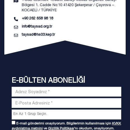
Bölgesi 1. Cadde No:10 41420 Şekerpınar / Çayırova –
KOCAELİ / TÜRKİYE
+90 262 658 98 18
info@taysad.org.tr
taysad@hs03.kep.tr
E-BÜLTEN ABONELİĞİ
E-mail gönderimi onaylıyorum. Bilgilerimin kullanılması için
KVKK
aydınlatma metnini
ve
Gizlilik Politikası
'nı okudum, onaylıyorum.