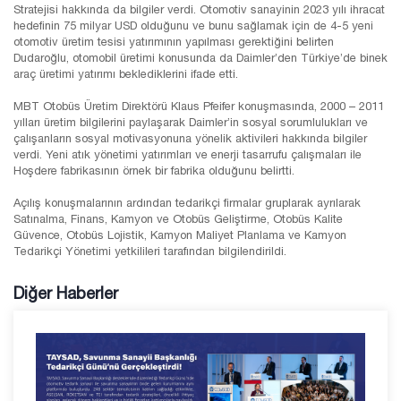
Stratejisi hakkında da bilgiler verdi. Otomotiv sanayinin 2023 yılı ihracat
hedefinin 75 milyar USD olduğunu ve bunu sağlamak için de 4-5 yeni
otomotiv üretim tesisi yatırımının yapılması gerektiğini belirten
Dudaroğlu, otomobil üretimi konusunda da Daimler’den Türkiye’de binek
araç üretimi yatırımı beklediklerini ifade etti.
MBT Otobüs Üretim Direktörü Klaus Pfeifer konuşmasında, 2000 – 2011
yılları üretim bilgilerini paylaşarak Daimler’in sosyal sorumlulukları ve
çalışanların sosyal motivasyonuna yönelik aktivileri hakkında bilgiler
verdi. Yeni atık yönetimi yatırımları ve enerji tasarrufu çalışmaları ile
Hoşdere fabrikasının örnek bir fabrika olduğunu belirtti.
Açılış konuşmalarının ardından tedarikçi firmalar gruplarak ayrılarak
Satınalma, Finans, Kamyon ve Otobüs Geliştirme, Otobüs Kalite
Güvence, Otobüs Lojistik, Kamyon Maliyet Planlama ve Kamyon
Tedarikçi Yönetimi yetkilileri tarafından bilgilendirildi.
Diğer Haberler