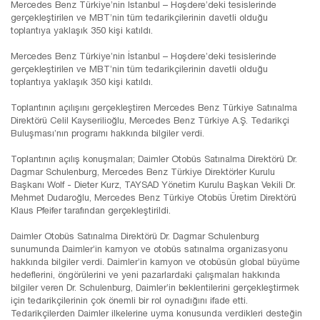
Mercedes Benz Türkiye’nin İstanbul – Hoşdere’deki tesislerinde
gerçekleştirilen ve MBT’nin tüm tedarikçilerinin davetli olduğu
toplantıya yaklaşık 350 kişi katıldı.
Mercedes Benz Türkiye’nin İstanbul – Hoşdere’deki tesislerinde
gerçekleştirilen ve MBT’nin tüm tedarikçilerinin davetli olduğu
toplantıya yaklaşık 350 kişi katıldı.
Toplantının açılışını gerçekleştiren Mercedes Benz Türkiye Satınalma
Direktörü Celil Kayserilioğlu, Mercedes Benz Türkiye A.Ş. Tedarikçi
Buluşması’nın programı hakkında bilgiler verdi.
Toplantının açılış konuşmaları; Daimler Otobüs Satınalma Direktörü Dr.
Dagmar Schulenburg, Mercedes Benz Türkiye Direktörler Kurulu
Başkanı Wolf - Dieter Kurz, TAYSAD Yönetim Kurulu Başkan Vekili Dr.
Mehmet Dudaroğlu, Mercedes Benz Türkiye Otobüs Üretim Direktörü
Klaus Pfeifer tarafından gerçekleştirildi.
Daimler Otobüs Satınalma Direktörü Dr. Dagmar Schulenburg
sunumunda Daimler’in kamyon ve otobüs satınalma organizasyonu
hakkında bilgiler verdi. Daimler’in kamyon ve otobüsün global büyüme
hedeflerini, öngörülerini ve yeni pazarlardaki çalışmaları hakkında
bilgiler veren Dr. Schulenburg, Daimler’in beklentilerini gerçekleştirmek
için tedarikçilerinin çok önemli bir rol oynadığını ifade etti.
Tedarikçilerden Daimler ilkelerine uyma konusunda verdikleri desteğin