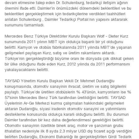
devam etmesine talep eden Dr. Schulenburg, tedarikçi iletişim ağının
önemini ifade etti. Daimler’in önümüzdeki dönemdeki beklentileri ve bu
beklentileri gerçekleştirmek için tedarikçilerine verdikleri taahhütleri
anlatan Schulenburg , Daimler Tedarikçi Portalı’nın yapısını aktararak
sunumunu tamamladı.
Mercedes Benz Türkiye Direktörler Kurulu Başkanı Wolf - Dieter Kurz
sunumunda 2011 yılının MBT için oldukça başarılı bir yıl olduğunu
belirtti. Kamyon ve otobüs fabrikalarında 2011 yılında MBT’de yaşanan
gelişmeleri paylaşan Kurz, satış ve üretim rakamlarını aktardı.
Türkiye’nin gerçekleştirdiği büyüme oranı ile dünyada çok dikkat çeken
bir ülke olduğunu ifade eden Kurz, 2012 yılında da 2011 performansını
yakalayacaklarını belirtti.
TAYSAD Yönetim Kurulu Başkan Vekili Dr. Mehmet Dudaroğlu
konuşmasında, otomotiv sanayinin ihracat, üretim ve satış bilgilerini
paylaştı. Türkiye’de üretilen otobüslerin % 43’ünün, kamyonların ise %
57’sinin Mercedes Benz Türk tarafından üretildiğini belirtti. TAYSAD
Üyelerinin Ar-Ge Merkezi kurma çalışmaları hakkındaki gelişmeleri
aktaran Dudaroğlu, siyasi iradenin otomotiv sanayini ve yatırımlarını
destekleme konusunda oldukça kararlı olduğunu belirtti. Bu durumun
Daimler tarafından bir kez daha değerlendirmesi gerektiğini belirtti.
Otomotiv sanayinin özellikle binek araç, motor ve şanzıman grubu
ithalatları nedeniyle ilk 8 ayda 2,3 milyar USD dış ticaret açığı verdiğini
belirten Dudaroğlu, Ekonomi Bakanlığı ile gerçekleştirilen Girdi Tedarik