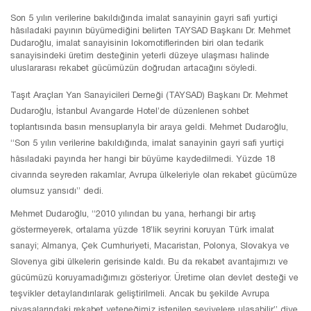
Son 5 yılın verilerine bakıldığında imalat sanayinin gayri safi yurtiçi
hâsıladaki payının büyümediğini belirten TAYSAD Başkanı Dr. Mehmet
Dudaroğlu, imalat sanayisinin lokomotiflerinden biri olan tedarik
sanayisindeki üretim desteğinin yeterli düzeye ulaşması halinde
uluslararası rekabet gücümüzün doğrudan artacağını söyledi.
Taşıt Araçları Yan Sanayicileri Derneği (TAYSAD) Başkanı Dr. Mehmet
Dudaroğlu, İstanbul Avangarde Hotel’de düzenlenen sohbet
toplantısında basın mensuplarıyla bir araya geldi. Mehmet Dudaroğlu,
“Son 5 yılın verilerine bakıldığında, imalat sanayinin gayri safi yurtiçi
hâsıladaki payında her hangi bir büyüme kaydedilmedi. Yüzde 18
civarında seyreden rakamlar, Avrupa ülkeleriyle olan rekabet gücümüze
olumsuz yansıdı” dedi.
Mehmet Dudaroğlu, “2010 yılından bu yana, herhangi bir artış
göstermeyerek, ortalama yüzde 18’lik seyrini koruyan Türk imalat
sanayi; Almanya, Çek Cumhuriyeti, Macaristan, Polonya, Slovakya ve
Slovenya gibi ülkelerin gerisinde kaldı. Bu da rekabet avantajımızı ve
gücümüzü koruyamadığımızı gösteriyor. Üretime olan devlet desteği ve
teşvikler detaylandırılarak geliştirilmeli. Ancak bu şekilde Avrupa
piyasalarındaki rekabet yeteneğimiz istenilen seviyelere ulaşabilir” diye