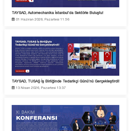
TAYSAD, Automechanika İstanbul’da Sektörle Buluştu!
01 Haziran 2026, Pazartesi 11:56
TAYSAD, TUSAŞ İş Birliğinde Tedarikçi Günü’nü Gerçekleştirdi!
13 Nisan 2026, Pazartesi 13:37