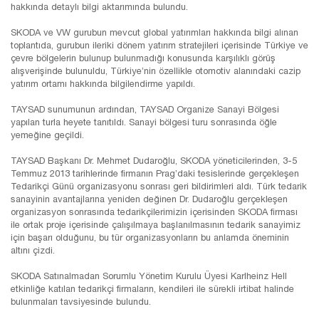
hakkında detaylı bilgi aktarımında bulundu.
SKODA ve VW gurubun mevcut global yatırımları hakkında bilgi alınan
toplantıda, gurubun ileriki dönem yatırım stratejileri içerisinde Türkiye ve
çevre bölgelerin bulunup bulunmadığı konusunda karşılıklı görüş
alışverişinde bulunuldu, Türkiye’nin özellikle otomotiv alanındaki cazip
yatırım ortamı hakkında bilgilendirme yapıldı.
TAYSAD sunumunun ardından, TAYSAD Organize Sanayi Bölgesi
yapılan turla heyete tanıtıldı. Sanayi bölgesi turu sonrasında öğle
yemeğine geçildi.
TAYSAD Başkanı Dr. Mehmet Dudaroğlu, SKODA yöneticilerinden, 3-5
Temmuz 2013 tarihlerinde firmanın Prag’daki tesislerinde gerçekleşen
Tedarikçi Günü organizasyonu sonrası geri bildirimleri aldı. Türk tedarik
sanayinin avantajlarına yeniden değinen Dr. Dudaroğlu gerçekleşen
organizasyon sonrasında tedarikçilerimizin içerisinden SKODA firması
ile ortak proje içerisinde çalışılmaya başlanılmasının tedarik sanayimiz
için başarı olduğunu, bu tür organizasyonların bu anlamda öneminin
altını çizdi.
SKODA Satınalmadan Sorumlu Yönetim Kurulu Üyesi Karlheinz Hell
etkinliğe katılan tedarikçi firmaların, kendileri ile sürekli irtibat halinde
bulunmaları tavsiyesinde bulundu.