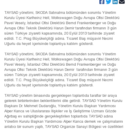
TAYSAD yönetimi, SKODA Satınalma bölümünden sorumlu Yönetim
Kurulu Üyesi Karlheinz Hell, Wolkswagen Doğu Avrupa Ofisi Direktörü
Pavel Vesely, İstanbul Ofisi Direktörü Bernd Frankenberger ve Doğu
Avrupa Ofisi Teknik Direktörü Harun Demir tarafından firmanın 3 gün
süren Türkiye ziyareti kapsamında, 20 Eylül 2013 tarihinde ziyaret
edildi. T.C. Prag Büyükelçiliği adına. Ticaret Baş müşaviri Necmi
Uğurlu da heyet içerisinde toplantıya katılım gösterdi.
TAYSAD yönetimi, SKODA Satınalma bölümünden sorumlu Yönetim
Kurulu Üyesi Karlheinz Hell, Wolkswagen Doğu Avrupa Ofisi Direktörü
Pavel Vesely, İstanbul Ofisi Direktörü Bernd Frankenberger ve Doğu
Avrupa Ofisi Teknik Direktörü Harun Demir tarafından firmanın 3 gün
süren Türkiye ziyareti kapsamında, 20 Eylül 2013 tarihinde ziyaret
edildi. T.C. Prag Büyükelçiliği adına. Ticaret Baş müşaviri Necmi
Uğurlu da heyet içerisinde toplantıya katılım gösterdi.
TAYSAD yönetim binasında gerçekleşen toplantıda taraflar bir araya
gelerek birbirlerinden beklentilerini dile getirdi. TAYSAD Yönetim Kurulu
Başkanı Dr. Mehmet Dudaroğlu, Yönetim Kurulu Başkan Yardımcısı
Alper Kanca ve Uluslararası İlişkiler ve İş Geliştirme Uzmanı Gözde
Ağırbaş ev sahipliğinde gerçekleştirilen toplantıda TAYSAD adına
Yönetim Kurulu Başkan Yardımcısı Alper Kanca dernek ve çalışmalarını
anlatıcı bir sunum yaptı, TAYSAD Organize Sanayi Bölgesi ve özellikleri