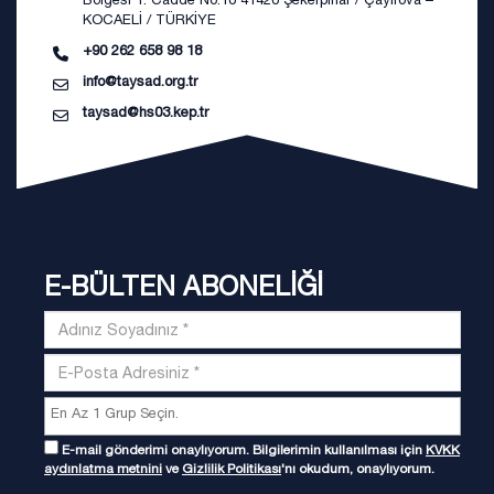
KOCAELİ / TÜRKİYE
+90 262 658 98 18
info@taysad.org.tr
taysad@hs03.kep.tr
E-BÜLTEN ABONELİĞİ
E-mail gönderimi onaylıyorum. Bilgilerimin kullanılması için
KVKK
aydınlatma metnini
ve
Gizlilik Politikası
'nı okudum, onaylıyorum.