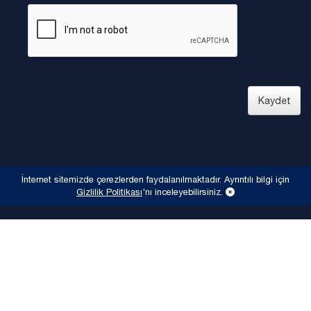
Kaydet
İnternet sitemizde çerezlerden faydalanılmaktadır. Ayrıntılı bilgi için
Gizlilik Politikası
'nı inceleyebilirsiniz.
POPÜLER ETİKETLER
otomotiv
tedarik
Otomotiv
Tedarik
TAYSAD
Bakım
ile