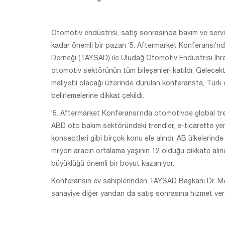
Otomotiv endüstrisi, satış sonrasında bakım ve serv
kadar önemli bir pazarı ‘5. Aftermarket Konferansı’nda
Derneği (TAYSAD) ile Uludağ Otomotiv Endüstrisi İhraca
otomotiv sektörünün tüm bileşenleri katıldı. Gelecekt
maliyetli olacağı üzerinde durulan konferansta, Türk 
belirlemelerine dikkat çekildi.
‘5. Aftermarket Konferansı’nda otomotivde global tre
ABD oto bakım sektöründeki trendler, e-ticarette yeni 
konseptleri gibi birçok konu ele alındı. AB ülkelerinde
milyon aracın ortalama yaşının 12 olduğu dikkate alın
büyüklüğü önemli bir boyut kazanıyor.
Konferansın ev sahiplerinden TAYSAD Başkanı Dr. Me
sanayiye diğer yandan da satış sonrasına hizmet verdi