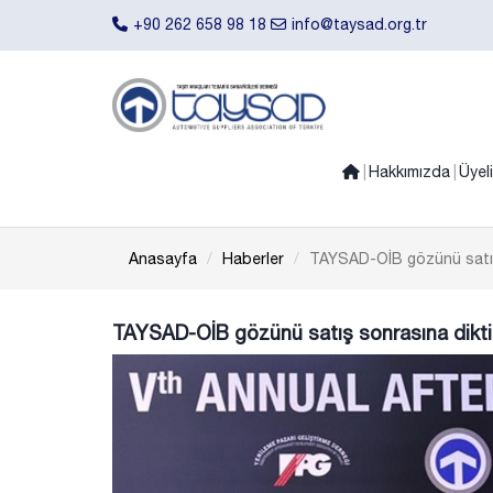
+90 262 658 98 18
info@taysad.org.tr
Hakkımızda
Üyel
Anasayfa
Haberler
TAYSAD-OİB gözünü satış
TAYSAD-OİB gözünü satış sonrasına dikti