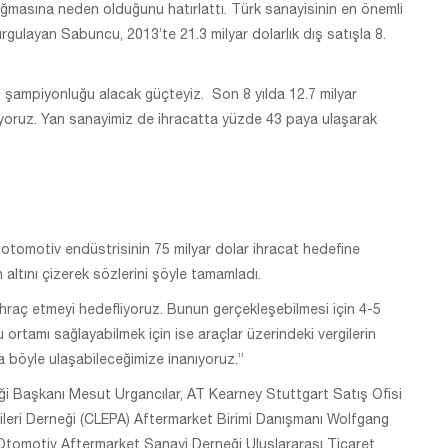
 doğmasına neden olduğunu hatırlattı. Türk sanayisinin en önemli
rgulayan Sabuncu, 2013’te 21.3 milyar dolarlık dış satışla 8.
. şampiyonluğu alacak güçteyiz. Son 8 yılda 12.7 milyar
lıyoruz. Yan sanayimiz de ihracatta yüzde 43 paya ulaşarak
tomotiv endüstrisinin 75 milyar dolar ihracat hedefine
n altını çizerek sözlerini şöyle tamamladı.
ihraç etmeyi hedefliyoruz. Bunun gerçekleşebilmesi için 4-5
ortamı sağlayabilmek için ise araçlar üzerindeki vergilerin
a böyle ulaşabileceğimize inanıyoruz.”
ği Başkanı Mesut Urgancılar, AT Kearney Stuttgart Satış Ofisi
leri Derneği (CLEPA) Aftermarket Birimi Danışmanı Wolfgang
tomotiv Aftermarket Sanayi Derneği Uluslararası Ticaret