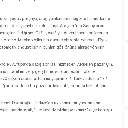
isten yedek parçaya, araç yenilemeden sigorta hizmetlerine
 tüm detaylarıyla ele aldı. Taşıt Araçları Yan Sanayicileri
tçıları Birliği’nin (OİB) işbirliğiyle düzenlenen konferansa
e otomotiv teknolojilerinin daha elektronik, çevreci, düşük
otomotiv endüstrisinin bunları göz önüne alarak yönlerini
ndler, Avrupa’da satış sonrası hizmetler, yükselen pazar Çin,
iş modelleri ve iş geliştirme, sürdürülebilir mobilite
 270 milyon aracın ortalama yaşının 8.2, Türkiye’de ise 18.1
dığında, sadece bu pazarlardaki satış sonrası hizmetlerin
hmet Dudaroğlu, Türkiye’de üyelerinin bir yandan ana
ğini hatırlatarak, “Her ikisi de bizim pazarımız” diye konuştu.