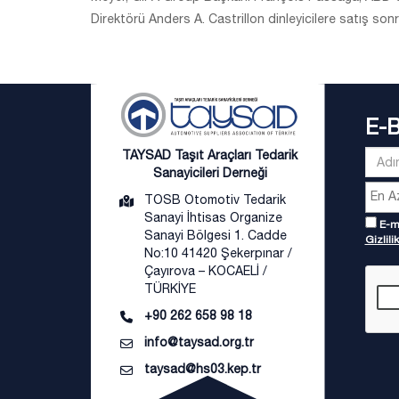
Direktörü Anders A. Castrillon dinleyicilere satış sonras
E-
TAYSAD Taşıt Araçları Tedarik
Sanayicileri Derneği
TOSB Otomotiv Tedarik
Sanayi İhtisas Organize
E-ma
Sanayi Bölgesi 1. Cadde
Gizlilik
No:10 41420 Şekerpınar /
Çayırova – KOCAELİ /
TÜRKİYE
+90 262 658 98 18
info@taysad.org.tr
taysad@hs03.kep.tr