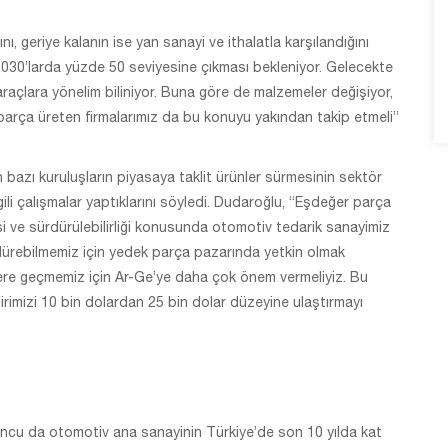
, geriye kalanın ise yan sanayi ve ithalatla karşılandığını
 2030’larda yüzde 50 seviyesine çıkması bekleniyor. Gelecekte
 araçlara yönelim biliniyor. Buna göre de malzemeler değişiyor,
 parça üreten firmalarımız da bu konuyu yakından takip etmeli”
n bazı kuruluşların piyasaya taklit ürünler sürmesinin sektör
li çalışmalar yaptıklarını söyledi. Dudaroğlu, “Eşdeğer parça
i ve sürdürülebilirliği konusunda otomotiv tedarik sanayimiz
sürdürebilmemiz için yedek parça pazarında yetkin olmak
ere geçmemiz için Ar-Ge’ye daha çok önem vermeliyiz. Bu
lirimizi 10 bin dolardan 25 bin dolar düzeyine ulaştırmayı
ncu da otomotiv ana sanayinin Türkiye’de son 10 yılda kat