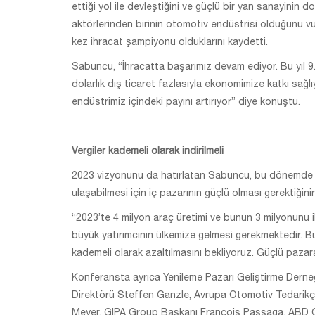
ettiği yol ile devleştiğini ve güçlü bir yan sanayinin
aktörlerinden birinin otomotiv endüstrisi olduğunu vu
kez ihracat şampiyonu olduklarını kaydetti.
Sabuncu, “İhracatta başarımız devam ediyor. Bu yıl 9
dolarlık dış ticaret fazlasıyla ekonomimize katkı sağ
endüstrimiz içindeki payını artırıyor” diye konuştu.
Vergiler kademeli olarak indirilmeli
2023 vizyonunu da hatırlatan Sabuncu, bu dönemde o
ulaşabilmesi için iç pazarının güçlü olması gerektiğini
“2023’te 4 milyon araç üretimi ve bunun 3 milyonunu 
büyük yatırımcının ülkemize gelmesi gerekmektedir. Bu 
kademeli olarak azaltılmasını bekliyoruz. Güçlü pazar
Konferansta ayrıca Yenileme Pazarı Geliştirme Derne
Direktörü Steffen Ganzle, Avrupa Otomotiv Tedarikçi
Meyer, GIPA Group Başkanı François Passaga, ABD O