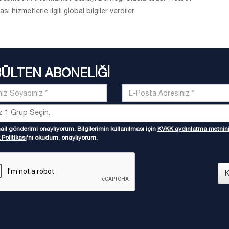
ı hizmetlerle ilgili global bilgiler verdiler.
BÜLTEN ABONELİĞİ
il gönderimi onaylıyorum. Bilgilerimin kullanılması için
KVKK aydınlatma metnin
 Politikası
'nı okudum, onaylıyorum.
K