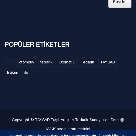
Kaydet
POPÜLER ETİKETLER
otomotiv
tedarik
Otomotiv
Tedarik
TAYSAD
Bakım
ile
Copyright © TAYSAD Taşıt Araçları Tedarik Sanayicileri Derneği
KVKK aydınlatma metnini
İnternet sitemizde çerezlerden faydalanılmaktadır. Ayrıntılı bilgi için