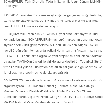
SCHAEFFLER, Türk Otomotiv Tedarik Sanayi ile Uzun Dönem İşbirliğini
Hedefliyor!
TAYSAD Küresel Ana Sanayiler ile işbirliğinde gerçekleştirdiği Tedarikçi
Günü Organizasyonlarına 2016 yılında yine küresel ölçekte alanında
önemli TIER 1 firmalar ile devam ediyor.
2 – 3 Şubat 2016 tarihinde 22 TAYSAD üyesi firma, Almanya’nın Bühl
kentinde bulunan SCHAEFFLER firması LuK markasının genel merkezini
ziyaret ederek ikili görüşmelerde bulundu. 40 kişiden oluşan TAYSAD
heyeti 2 gün süren temaslarda yetkinliklerini tanıtma fırsatının yanı sıra,
SCHAEFFLER satın alma ağına ve yeni projelerine dahil olacak adımları
da attılar. TAYSAD’ın üyeleri ile birlikte gerçekleştirdiği ‘Tedarikçi Günü’,
firma ile 2014 yılında Türkiye’de başlatılan çalışmaların geliştirilmesi ve
ikinci aşamaya geçilmesine de olanak sağladı.
SCHAEFFLER’den kalabalık bir üst düzey yönetici kadrosunun katıldığı
organizasyona T.C. Ekonomi Bakanlığı, İhracat Genel Müdürlüğü,
Makine, Otomotiv, Elektrik-Elektronik Ürünler Dairesi Dış Ticaret
Uzmanları Serdar Afşar ve Nevra Genç ve SCHAEFFLER Türkiye Genel
Müdürü Mehmet Onur Karahan da katılım gösterdi.