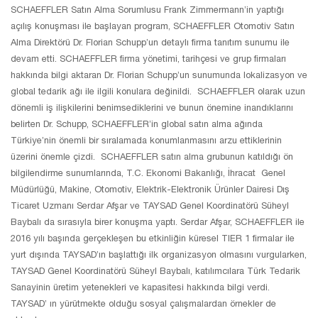
SCHAEFFLER Satın Alma Sorumlusu Frank Zimmermann’in yaptığı
açılış konuşması ile başlayan program, SCHAEFFLER Otomotiv Satın
Alma Direktörü Dr. Florian Schupp’un detaylı firma tanıtım sunumu ile
devam etti. SCHAEFFLER firma yönetimi, tarihçesi ve grup firmaları
hakkında bilgi aktaran Dr. Florian Schupp’un sunumunda lokalizasyon ve
global tedarik ağı ile ilgili konulara değinildi. SCHAEFFLER olarak uzun
dönemli iş ilişkilerini benimsediklerini ve bunun önemine inandıklarını
belirten Dr. Schupp, SCHAEFFLER’in global satın alma ağında
Türkiye’nin önemli bir sıralamada konumlanmasını arzu ettiklerinin
üzerini önemle çizdi. SCHAEFFLER satın alma grubunun katıldığı ön
bilgilendirme sunumlarında, T.C. Ekonomi Bakanlığı, İhracat Genel
Müdürlüğü, Makine, Otomotiv, Elektrik-Elektronik Ürünler Dairesi Dış
Ticaret Uzmanı Serdar Afşar ve TAYSAD Genel Koordinatörü Süheyl
Baybalı da sırasıyla birer konuşma yaptı. Serdar Afşar, SCHAEFFLER ile
2016 yılı başında gerçekleşen bu etkinliğin küresel TIER 1 firmalar ile
yurt dışında TAYSAD’ın başlattığı ilk organizasyon olmasını vurgularken,
TAYSAD Genel Koordinatörü Süheyl Baybalı, katılımcılara Türk Tedarik
Sanayinin üretim yetenekleri ve kapasitesi hakkında bilgi verdi.
TAYSAD’ ın yürütmekte olduğu sosyal çalışmalardan örnekler de