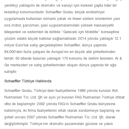
yenilikçi yaklaşımı ile otomotiv ve sanayi için küresel çapta lider bir
tedarikçi konumundadır. Schaeffler Grubu, birçok endüstriyel
uygulamada kullanılan rulmanlı yatak ve lineer sistem ürünlerinin yanı
sıra motor, şanzıman, şasi uygulamalarındaki yüksek hassasiyetli
bileşenleri ve sistemleri ile birlikte “Gelecek için Mobilite” konseptine
çözüm odaklı büyük katkılar sağlamaktadır. 2014 yılında yaklaşık 12,1
milyar Euro’luk satış gerçekleştiren Schaeffler, dünya çapında
84.000’den fazla çalışanı ile Avrupa’nın en büyük aile şirketlerinden
biridir. 50 ülkede bulunan yaklaşık 170 konumu ile üretim tesisleri, Ar &
Ge merkezleri ve satış şirketlerinden oluşan dünya çapında bir ağa
sahiptir.
Schaeffler Türkiye Hakkında
:
Schaeffler Grubu, Türkiye’deki faaliyetlerine 1986 yılında kurulan INA
Rulmanları Tic. Ltd. Şti ve aynı yıl kurulan FAG Rulmanları Türkiye irtibat
ofisi ile başlamıştır. 2002 yılında FAG‘ın Schaeffler Grubu bünyesine
katılımıyla, iki firma faaliyetlerini ortak olarak sürdürmeye başlamış ve
şirket unvanı 2007 yılında Schaeffler Rulmanları Tic. Ltd. Şti. olarak
değiştirilmiştir. Türkiye’nin otomotiv pazarındaki gücüne ve yakın