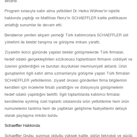
aktardı.
Program sırasıyla satın alma yetkilileri Dr. Heiko Wöhner’in lojistik
hakkında yaptığı ve Matthias Renz’in SCHAEFFLER kalite politikasını
anlattığı sunumlar ile devam etti.
Beraberce yenilen akşam yemeği Türk katılımcılara SCHAEFFLER üst
yönetimi ile birebir tanışma ve görüşme imkanı yarattı.
Ziyaretin ikinci gününde yapılan birebir görüşmelerde Türk firmaları,
hedef odaklı gerçekleştirilen sözkonusu toplantıların firmanın ciddiyet ve
özenini gösterdiğini ve bundan duydukları memnuniyeti aktardı. Ürün
guruplarının ilgili satın alma uzmanlarıyla görüşme yapan Türk firmaları
SCHAEFFLER yetkililerinin, ziyaret öncesi gönderilen firma bilgilerinin
kendileri için inceleme fırsatı yarattığını ve dolayısıyla görüşmelerin
hedef odaklı yapıldığını belirtti. İlgili toplantılarda katılımcı firmalar,
kendilerine ayrılmış özel toplantı odalarında ürün yetkililerine hem ürün
numunelerini tanıtma hem de yaptıkları geliştirme faaliyetlerini detaylı
olarak paylaşma imkânı buldu.
Schaeffler Hakkında
:
Schaeffler Grubu, sunmuş olduğu yüksek kalite, üstün teknoloji ve güçlü