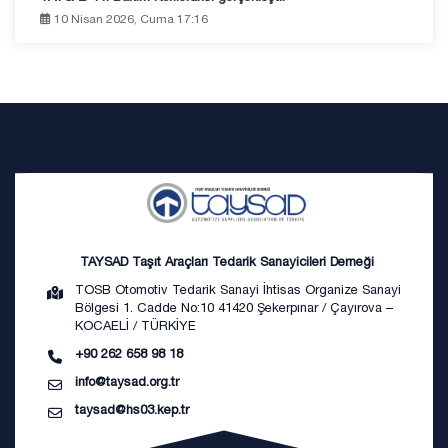
10 Nisan 2026, Cuma 17:16
TAYSAD Taşıt Araçları Tedarik Sanayicileri Derneği
TOSB Otomotiv Tedarik Sanayi İhtisas Organize Sanayi
Bölgesi 1. Cadde No:10 41420 Şekerpınar / Çayırova –
KOCAELİ / TÜRKİYE
+90 262 658 98 18
info@taysad.org.tr
taysad@hs03.kep.tr