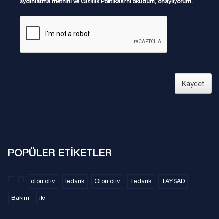
aydınlatma metnini
ve
Gizlilik Politikası
'nı okudum, onaylıyorum.
Kaydet
POPÜLER ETİKETLER
otomotiv
tedarik
Otomotiv
Tedarik
TAYSAD
Bakım
ile