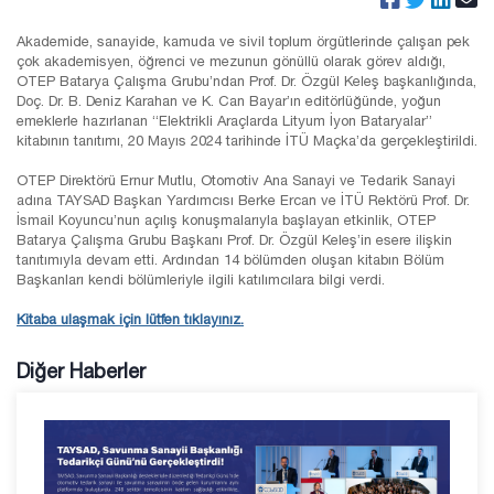
Akademide, sanayide, kamuda ve sivil toplum örgütlerinde çalışan pek
çok akademisyen, öğrenci ve mezunun gönüllü olarak görev aldığı,
OTEP Batarya Çalışma Grubu’ndan Prof. Dr. Özgül Keleş başkanlığında,
Doç. Dr. B. Deniz Karahan ve K. Can Bayar’ın editörlüğünde, yoğun
emeklerle hazırlanan “Elektrikli Araçlarda Lityum İyon Bataryalar”
kitabının tanıtımı, 20 Mayıs 2024 tarihinde İTÜ Maçka’da gerçekleştirildi.
OTEP Direktörü Ernur Mutlu, Otomotiv Ana Sanayi ve Tedarik Sanayi
adına TAYSAD Başkan Yardımcısı Berke Ercan ve İTÜ Rektörü Prof. Dr.
İsmail Koyuncu’nun açılış konuşmalarıyla başlayan etkinlik, OTEP
Batarya Çalışma Grubu Başkanı Prof. Dr. Özgül Keleş’in esere ilişkin
tanıtımıyla devam etti. Ardından 14 bölümden oluşan kitabın Bölüm
Başkanları kendi bölümleriyle ilgili katılımcılara bilgi verdi.
Kitaba ulaşmak için lütfen tıklayınız.
Diğer Haberler