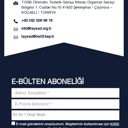
TOSB Otomotiv Tedarik Sanayi İhtisas Organize Sanayi
Bölgesi 1. Cadde No:10 41420 Şekerpınar / Çayırova –
KOCAELİ / TÜRKİYE
+90 262 658 98 18
info@taysad.org.tr
taysad@hs03.kep.tr
E-BÜLTEN ABONELİĞİ
E-mail gönderimi onaylıyorum. Bilgilerimin kullanılması için
KVKK