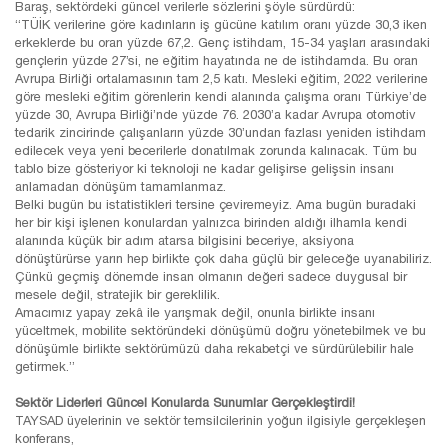
Baraş, sektördeki güncel verilerle sözlerini şöyle sürdürdü:
“TÜİK verilerine göre kadınların iş gücüne katılım oranı yüzde 30,3 iken
erkeklerde bu oran yüzde 67,2. Genç istihdam, 15-34 yaşları arasındaki
gençlerin yüzde 27’si, ne eğitim hayatında ne de istihdamda. Bu oran
Avrupa Birliği ortalamasının tam 2,5 katı. Mesleki eğitim, 2022 verilerine
göre mesleki eğitim görenlerin kendi alanında çalışma oranı Türkiye’de
yüzde 30, Avrupa Birliği’nde yüzde 76. 2030’a kadar Avrupa otomotiv
tedarik zincirinde çalışanların yüzde 30’undan fazlası yeniden istihdam
edilecek veya yeni becerilerle donatılmak zorunda kalınacak. Tüm bu
tablo bize gösteriyor ki teknoloji ne kadar gelişirse gelişsin insanı
anlamadan dönüşüm tamamlanmaz.
Belki bugün bu istatistikleri tersine çeviremeyiz. Ama bugün buradaki
her bir kişi işlenen konulardan yalnızca birinden aldığı ilhamla kendi
alanında küçük bir adım atarsa bilgisini beceriye, aksiyona
dönüştürürse yarın hep birlikte çok daha güçlü bir geleceğe uyanabiliriz.
Çünkü geçmiş dönemde insan olmanın değeri sadece duygusal bir
mesele değil, stratejik bir gereklilik.
Amacımız yapay zekâ ile yarışmak değil, onunla birlikte insanı
yüceltmek, mobilite sektöründeki dönüşümü doğru yönetebilmek ve bu
dönüşümle birlikte sektörümüzü daha rekabetçi ve sürdürülebilir hale
getirmek.”
Sektör Liderleri Güncel Konularda Sunumlar Gerçekleştirdi!
TAYSAD üyelerinin ve sektör temsilcilerinin yoğun ilgisiyle gerçekleşen
konferans,