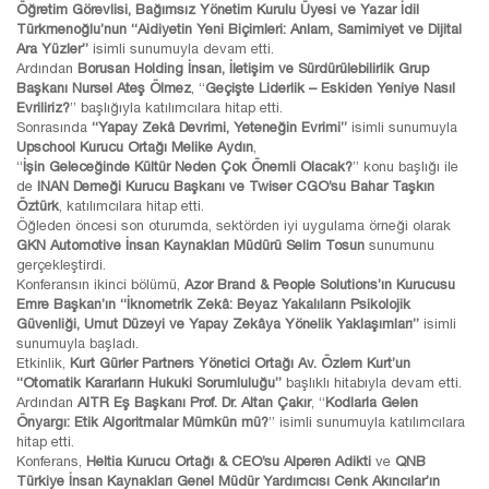
Öğretim Görevlisi, Bağımsız Yönetim Kurulu Üyesi ve Yazar İdil
Türkmenoğlu’nun “Aidiyetin Yeni Biçimleri: Anlam, Samimiyet ve Dijital
Ara Yüzler”
isimli sunumuyla devam etti.
Ardından
Borusan Holding İnsan, İletişim ve Sürdürülebilirlik Grup
Başkanı Nursel Ateş Ölmez
, “
Geçişte Liderlik – Eskiden Yeniye Nasıl
Evriliriz?
” başlığıyla katılımcılara hitap etti.
Sonrasında
“Yapay Zekâ Devrimi, Yeteneğin Evrimi”
isimli sunumuyla
Upschool Kurucu Ortağı Melike Aydın
,
“
İşin Geleceğinde Kültür Neden Çok Önemli Olacak?
” konu başlığı ile
de
INAN Derneği Kurucu Başkanı ve Twiser CGO’su Bahar Taşkın
Öztürk
, katılımcılara hitap etti.
Öğleden öncesi son oturumda, sektörden iyi uygulama örneği olarak
GKN Automotive İnsan Kaynakları Müdürü Selim Tosun
sunumunu
gerçekleştirdi.
Konferansın ikinci bölümü,
Azor Brand & People Solutions’ın Kurucusu
Emre Başkan’ın “İknometrik Zekâ: Beyaz Yakalıların Psikolojik
Güvenliği, Umut Düzeyi ve Yapay Zekâya Yönelik Yaklaşımları”
isimli
sunumuyla başladı.
Etkinlik,
Kurt Gürler Partners Yönetici Ortağı Av. Özlem Kurt’un
“Otomatik Kararların Hukuki Sorumluluğu”
başlıklı hitabıyla devam etti.
Ardından
AITR Eş Başkanı Prof. Dr. Altan Çakır
, “
Kodlarla Gelen
Önyargı: Etik Algoritmalar Mümkün mü?
” isimli sunumuyla katılımcılara
hitap etti.
Konferans,
Heltia Kurucu Ortağı & CEO’su Alperen Adikti
ve
QNB
Türkiye İnsan Kaynakları Genel Müdür Yardımcısı Cenk Akıncılar’ın