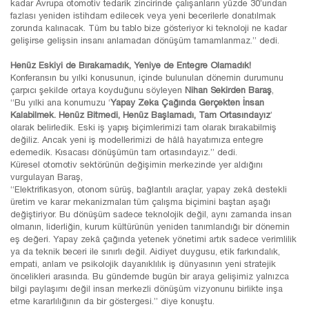
kadar Avrupa otomotiv tedarik zincirinde çalışanların yüzde 30’undan
fazlası yeniden istihdam edilecek veya yeni becerilerle donatılmak
zorunda kalınacak. Tüm bu tablo bize gösteriyor ki teknoloji ne kadar
gelişirse gelişsin insanı anlamadan dönüşüm tamamlanmaz.” dedi.
Henüz Eskiyi de Bırakamadık, Yeniye de Entegre Olamadık!
Konferansın bu yılki konusunun, içinde bulunulan dönemin durumunu
çarpıcı şekilde ortaya koyduğunu söyleyen
Nihan Sekirden Baraş
,
“Bu yılki ana konumuzu ‘
Yapay Zeka Çağında Gerçekten İnsan
Kalabilmek. Henüz Bitmedi, Henüz Başlamadı, Tam Ortasındayız
’
olarak belirledik. Eski iş yapış biçimlerimizi tam olarak bırakabilmiş
değiliz. Ancak yeni iş modellerimizi de hâlâ hayatımıza entegre
edemedik. Kısacası dönüşümün tam ortasındayız.” dedi.
Küresel otomotiv sektörünün değişimin merkezinde yer aldığını
vurgulayan Baraş,
“Elektrifikasyon, otonom sürüş, bağlantılı araçlar, yapay zekâ destekli
üretim ve karar mekanizmaları tüm çalışma biçimini baştan aşağı
değiştiriyor. Bu dönüşüm sadece teknolojik değil, aynı zamanda insan
olmanın, liderliğin, kurum kültürünün yeniden tanımlandığı bir dönemin
eş değeri. Yapay zekâ çağında yetenek yönetimi artık sadece verimlilik
ya da teknik beceri ile sınırlı değil. Aidiyet duygusu, etik farkındalık,
empati, anlam ve psikolojik dayanıklılık iş dünyasının yeni stratejik
öncelikleri arasında. Bu gündemde bugün bir araya gelişimiz yalnızca
bilgi paylaşımı değil insan merkezli dönüşüm vizyonunu birlikte inşa
etme kararlılığının da bir göstergesi.” diye konuştu.