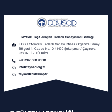
TAYSAD Taşıt Araçları Tedarik Sanayicileri Derneği
TOSB Otomotiv Tedarik Sanayi İhtisas Organize Sanayi
Bölgesi 1. Cadde No:10 41420 Şekerpınar / Çayırova –
KOCAELİ / TÜRKİYE
+90 262 658 98 18
info@taysad.org.tr
taysad@hs03.kep.tr