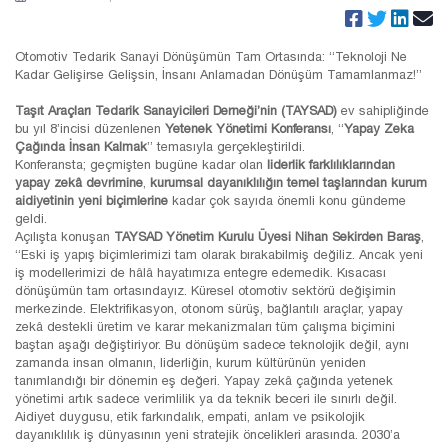
Otomotiv Tedarik Sanayi Dönüşümün Tam Ortasında: “Teknoloji Ne
Kadar Gelişirse Gelişsin, İnsanı Anlamadan Dönüşüm Tamamlanmaz!”
Taşıt Araçları Tedarik Sanayicileri Derneği’nin (TAYSAD)
ev sahipliğinde
bu yıl 8’incisi düzenlenen
Yetenek Yönetimi Konferansı
, “
Yapay Zeka
Çağında İnsan Kalmak
” temasıyla gerçekleştirildi.
Konferansta; geçmişten bugüne kadar olan
liderlik farklılıklarından
yapay zekâ devrimine
,
kurumsal dayanıklılığın temel taşlarından kurum
aidiyetinin yeni biçimlerine
kadar çok sayıda önemli konu gündeme
geldi.
Açılışta konuşan
TAYSAD Yönetim Kurulu Üyesi Nihan Sekirden Baraş
,
“Eski iş yapış biçimlerimizi tam olarak bırakabilmiş değiliz. Ancak yeni
iş modellerimizi de hâlâ hayatımıza entegre edemedik. Kısacası
dönüşümün tam ortasındayız. Küresel otomotiv sektörü değişimin
merkezinde. Elektrifikasyon, otonom sürüş, bağlantılı araçlar, yapay
zekâ destekli üretim ve karar mekanizmaları tüm çalışma biçimini
baştan aşağı değiştiriyor. Bu dönüşüm sadece teknolojik değil, aynı
zamanda insan olmanın, liderliğin, kurum kültürünün yeniden
tanımlandığı bir dönemin eş değeri. Yapay zekâ çağında yetenek
yönetimi artık sadece verimlilik ya da teknik beceri ile sınırlı değil.
Aidiyet duygusu, etik farkındalık, empati, anlam ve psikolojik
dayanıklılık iş dünyasının yeni stratejik öncelikleri arasında. 2030’a