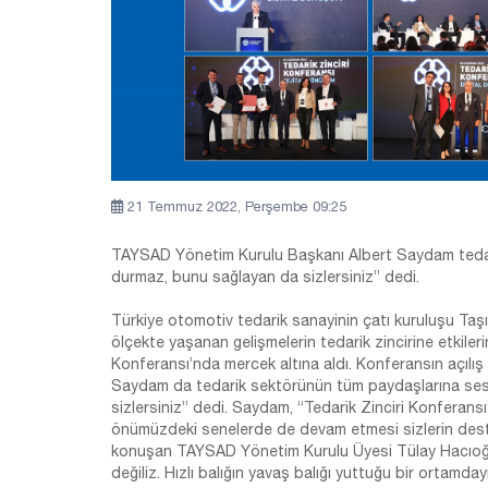
21 Temmuz 2022, Perşembe 09:25
TAYSAD Yönetim Kurulu Başkanı Albert Saydam tedar
durmaz, bunu sağlayan da sizlersiniz” dedi.
Türkiye otomotiv tedarik sanayinin çatı kuruluşu Taşı
ölçekte yaşanan gelişmelerin tedarik zincirine etkiler
Konferansı’nda mercek altına aldı. Konferansın açı
Saydam da tedarik sektörünün tüm paydaşlarına sesl
sizlersiniz” dedi. Saydam, “Tedarik Zinciri Konferansı’
önümüzdeki senelerde de devam etmesi sizlerin desteği
konuşan TAYSAD Yönetim Kurulu Üyesi Tülay Hacıoğlu 
değiliz. Hızlı balığın yavaş balığı yuttuğu bir ortamd