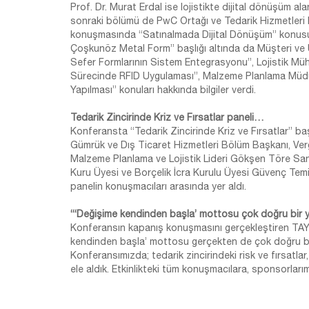
Prof. Dr. Murat Erdal ise lojistikte dijital dönüşüm 
sonraki bölümü de PwC Ortağı ve Tedarik Hizmetleri Lid
konuşmasında “Satınalmada Dijital Dönüşüm” konusu ile 
Çoşkunöz Metal Form” başlığı altında da Müşteri v
Sefer Formlarının Sistem Entegrasyonu”, Lojistik M
Sürecinde RFID Uygulaması”, Malzeme Planlama Müd
Yapılması” konuları hakkında bilgiler verdi.
Tedarik Zincirinde Kriz ve Fırsatlar paneli…
Konferansta “Tedarik Zincirinde Kriz ve Fırsatlar” b
Gümrük ve Dış Ticaret Hizmetleri Bölüm Başkanı, Ver
Malzeme Planlama ve Lojistik Lideri Gökşen Töre Sa
Kuru Üyesi ve Borçelik İcra Kurulu Üyesi Güvenç Te
panelin konuşmacıları arasında yer aldı.
“‘Değişime kendinden başla’ mottosu çok doğru bir 
Konferansın kapanış konuşmasını gerçekleştiren TAY
kendinden başla’ mottosu gerçekten de çok doğru bir y
Konferansımızda; tedarik zincirindeki risk ve fırsatlar, 
ele aldık. Etkinlikteki tüm konuşmacılara, sponsorlarım