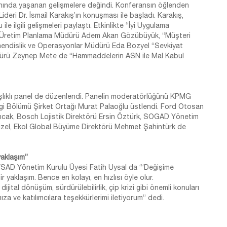
alanında yaşanan gelişmelere değindi. Konferansın öğlenden
eri Dr. İsmail Karakış’ın konuşması ile başladı. Karakış,
ilgili gelişmeleri paylaştı. Etkinlikte “İyi Uygulama
e Üretim Planlama Müdürü Adem Akan Gözübüyük, “Müşteri
ühendislik ve Operasyonlar Müdürü Eda Bozyel “Sevkiyat
ürü Zeynep Mete de “Hammaddelerin ASN ile Mal Kabul
aşlıklı panel de düzenlendi. Panelin moderatörlüğünü KPMG
gi Bölümü Şirket Ortağı Murat Palaoğlu üstlendi. Ford Otosan
ncak, Bosch Lojistik Direktörü Ersin Öztürk, SOGAD Yönetim
mizel, Ekol Global Büyüme Direktörü Mehmet Şahintürk de
yaklaşım”
SAD Yönetim Kurulu Üyesi Fatih Uysal da “‘Değişime
aklaşım. Bence en kolayı, en hızlısı öyle olur.
dijital dönüşüm, sürdürülebilirlik, çip krizi gibi önemli konuları
ıza ve katılımcılara teşekkürlerimi iletiyorum” dedi.