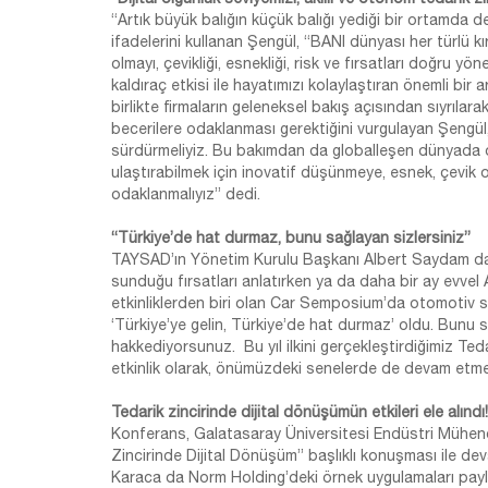
“Artık büyük balığın küçük balığı yediği bir ortamda de
ifadelerini kullanan Şengül, “BANI dünyası her türlü 
olmayı, çevikliği, esnekliği, risk ve fırsatları doğru 
kaldıraç etkisi ile hayatımızı kolaylaştıran önemli b
birlikte firmaların geleneksel bakış açısından sıyrılara
becerilere odaklanması gerektiğini vurgulayan Şengül, “D
sürdürmeliyiz. Bu bakımdan da globalleşen dünyada 
ulaştırabilmek için inovatif düşünmeye, esnek, çevik o
odaklanmalıyız” dedi.
“Türkiye’de hat durmaz, bunu sağlayan sizlersiniz”
TAYSAD’ın Yönetim Kurulu Başkanı Albert Saydam da “So
sunduğu fırsatları anlatırken ya da daha bir ay evv
etkinliklerden biri olan Car Semposium’da otomotiv s
‘Türkiye’ye gelin, Türkiye’de hat durmaz’ oldu. Bunu 
hakkediyorsunuz. Bu yıl ilkini gerçekleştirdiğimiz Tedar
etkinlik olarak, önümüzdeki senelerde de devam etmes
Tedarik zincirinde dijital dönüşümün etkileri ele alındı!
Konferans, Galatasaray Üniversitesi Endüstri Mühend
Zincirinde Dijital Dönüşüm” başlıklı konuşması ile de
Karaca da Norm Holding’deki örnek uygulamaları payla