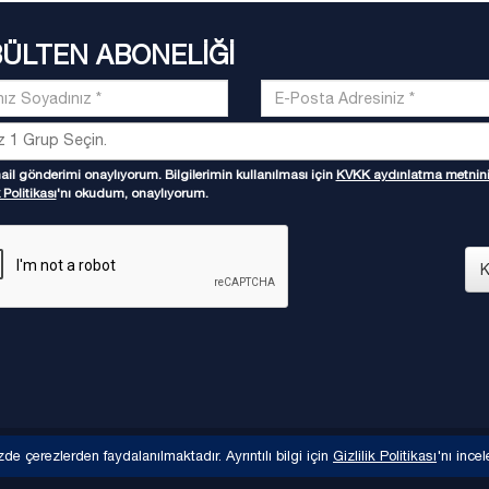
BÜLTEN ABONELİĞİ
il gönderimi onaylıyorum. Bilgilerimin kullanılması için
KVKK aydınlatma metnin
 Politikası
'nı okudum, onaylıyorum.
K
zde çerezlerden faydalanılmaktadır. Ayrıntılı bilgi için
Gizlilik Politikası
'nı incel
KVKK ay
eri Derneği