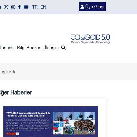
Üye Girişi
TR
EN
Tasarım
Bilgi Bankası
İletişim
luşturdu!
iğer Haberler