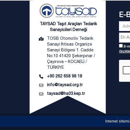
E-
TAYSAD Taşıt Araçları Tedarik
Sanayicileri Derneği
TOSB Otomotiv Tedarik
Sanayi İhtisas Organize
E-ma
Sanayi Bölgesi 1. Cadde
Gizlilik
No:10 41420 Şekerpınar /
Çayırova – KOCAELİ /
TÜRKİYE
+90 262 658 98 18
info@taysad.org.tr
taysad@hs03.kep.tr
İnternet sitemi
Copyright © TAYSAD Taşıt Araçları Tedarik Sanayicil