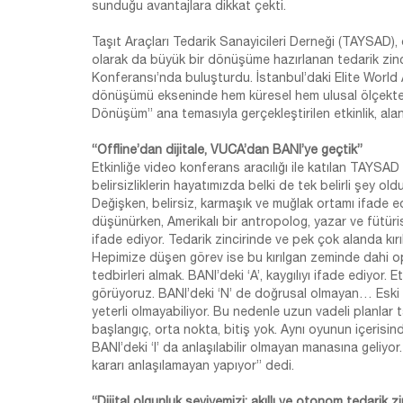
sunduğu avantajlara dikkat çekti.
Taşıt Araçları Tedarik Sanayicileri Derneği (TAYSAD),
olarak da büyük bir dönüşüme hazırlanan tedarik zinciri
Konferansı’nda buluşturdu. İstanbul’daki Elite World
dönüşümü ekseninde hem küresel hem ulusal ölçekte teda
Dönüşüm” ana temasıyla gerçekleştirilen etkinlik, ala
“Offline’dan dijitale, VUCA’dan BANI’ye geçtik”
Etkinliğe video konferans aracılığı ile katılan TAYSA
belirsizliklerin hayatımızda belki de tek belirli şey o
Değişken, belirsiz, karmaşık ve muğlak ortamı ifade e
düşünürken, Amerikalı bir antropolog, yazar ve fütürist 
ifade ediyor. Tedarik zincirinde ve pek çok alanda kı
Hepimize düşen görev ise bu kırılgan zeminde dahi o
tedbirleri almak. BANI’deki ‘A’, kaygılıyı ifade ediyor. 
görüyoruz. BANI’deki ‘N’ de doğrusal olmayan… Eski 
yeterli olmayabiliyor. Bu nedenle uzun vadeli planlar
başlangıç, orta nokta, bitiş yok. Aynı oyunun içerisi
BANI’deki ‘I’ da anlaşılabilir olmayan manasına geliyor.
kararı anlaşılamayan yapıyor” dedi.
“Dijital olgunluk seviyemizi; akıllı ve otonom tedarik zi