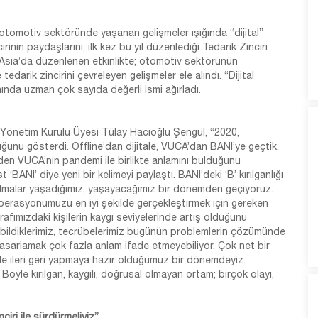
 otomotiv sektöründe yaşanan gelişmeler ışığında “dijital”
nin paydaşlarını; ilk kez bu yıl düzenlediği Tedarik Zinciri
 Asia’da düzenlenen etkinlikte; otomotiv sektörünün
rik zincirini çevreleyen gelişmeler ele alındı. “Dijital
nında uzman çok sayıda değerli ismi ağırladı.
D Yönetim Kurulu Üyesi Tülay Hacıoğlu Şengül, “2020,
lduğunu gösterdi. Offline’dan dijitale, VUCA’dan BANI’ye geçtik.
den VUCA’nın pandemi ile birlikte anlamını bulduğunu
‘BANI’ diye yeni bir kelimeyi paylaştı. BANI’deki ‘B’ kırılganlığı
rılmalar yaşadığımız, yaşayacağımız bir dönemden geçiyoruz.
perasyonumuzu en iyi şekilde gerçekleştirmek için gereken
Etrafımızdaki kişilerin kaygı seviyelerinde artış olduğunu
bildiklerimiz, tecrübelerimiz bugünün problemlerin çözümünde
 tasarlamak çok fazla anlam ifade etmeyebiliyor. Çok net bir
nde ileri geri yapmaya hazır olduğumuz bir dönemdeyiz.
 Böyle kırılgan, kaygılı, doğrusal olmayan ortam; birçok olayı,
nciri ile sürdürmeliyiz”