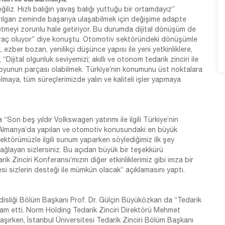
ğiliz. Hızlı balığın yavaş balığı yuttuğu bir ortamdayız”
kırılgan zeminde başarıya ulaşabilmek için değişime adapte
yönetmeyi zorunlu hale getiriyor. Bu durumda dijital dönüşüm de
ir araç oluyor” diye konuştu. Otomotiv sektöründeki dönüşümle
k, ezber bozan, yenilikçi düşünce yapısı ile yeni yetkinliklere,
ijital olgunluk seviyemizi; akıllı ve otonom tedarik zinciri ile
oyunun parçası olabilmek. Türkiye’nin konumunu üst noktalara
lmaya, tüm süreçlerimizde yalın ve kaliteli işler yapmaya
n beş yıldır Volkswagen yatırımı ile ilgili Türkiye’nin
el Almanya’da yapılan ve otomotiv konusundaki en büyük
ektörümüzle ilgili sunum yaparken söylediğimiz ilk şey
sağlayan sizlersiniz. Bu açıdan büyük bir teşekkürü
ik Zinciri Konferansı’mızın diğer etkinliklerimiz gibi imza bir
i sizlerin desteği ile mümkün olacak” açıklamasını yaptı.
isliği Bölüm Başkanı Prof. Dr. Gülçin Büyüközkan da “Tedarik
vam etti. Norm Holding Tedarik Zinciri Direktörü Mehmet
şırken, İstanbul Üniversitesi Tedarik Zinciri Bölüm Başkanı