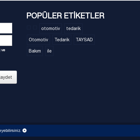
POPÜLER ETİKETLER
otomotiv
tedarik
Otomotiv
Tedarik
TAYSAD
i
ve
Bakım
ile
aydet
eyebilirsiniz.
dınlatma metnini
Gizlilik Politikası
Site Haritası