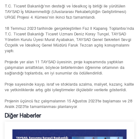
T.C. Ticaret Bakanlığı’nın desteği ve İdealkoç iş birliği ile yürütülen
TAYSAD İş Mükemmelliği (Uluslararası Rekabetçiliğin Geliştirilmesi)
URGE Projesi 4. Kümesi’nin ikinci fazı tamamlandı.
18 Temmuz 2023 tarihinde gerçekleştirilen Faz II Kapanış Toplantısı’nda
T.C. Ticaret Bakanlığı Ticaret Uzmanı Deniz Koray Tunçel, TAYSAD
Yönetim Kurulu Üyesi Murat Ayabakan, TAYSAD Genel Sekreteri Sevgi
Özçelik ve İdealkoç Genel Müdürü Faruk Tezcan açılış konuşmalarını
yaptı.
Projede yer alan 11 TAYSAD üyesinin, proje kapsamında yaptıkları
çalışmaları anlattıkları, böylece birbirlerinden öğrenme ortamının da
sağlandığı toplantıda, en iyi sunumlar da ödüllendirildi.
Proje sayesinde kayıp, israf ve stoklarda azalma, maliyet, kazanç, kalite
ve yetkinliklerde artış gibi iyileştirmeler ölçülebilir verilerle gösterildi.
Projenin üçüncü faz çalışmalarının 15 Ağustos 2023’te başlaması ve 28
Aralık 2023’te tamamlanması planlanıyor.
Diğer Haberler