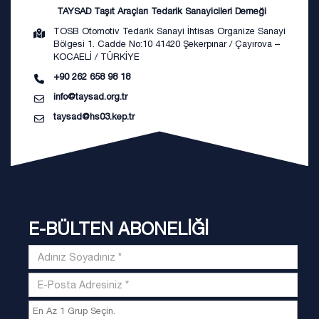
TAYSAD Taşıt Araçları Tedarik Sanayicileri Derneği
TOSB Otomotiv Tedarik Sanayi İhtisas Organize Sanayi
Bölgesi 1. Cadde No:10 41420 Şekerpınar / Çayırova –
KOCAELİ / TÜRKİYE
+90 262 658 98 18
info@taysad.org.tr
taysad@hs03.kep.tr
E-BÜLTEN ABONELİĞİ