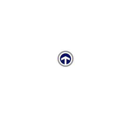
Yemek Alternatifleri:
Şekerpınar ve Çayırova bölgesinde fast-food, zincir
restoranlar, yerel mutfak ve ev yemekleri sunan işletmeler
dahil olmak üzere farklı bütçe ve tercihlere uygun çok
sayıda yemek alternatifi bulunmaktadır. (Burger King,
McDonald’s, Köfteci Yusuf vb.)
Eğitim programıyla ilgili sorularınız için Betül ŞİŞMAN
(
betul@taysad.org.tr
) ile iletişime geçebilirsiniz.
Aşağıdaki formu eksiksiz doldurunuz
FİRMA BİLGİLERİ
Firma Adı