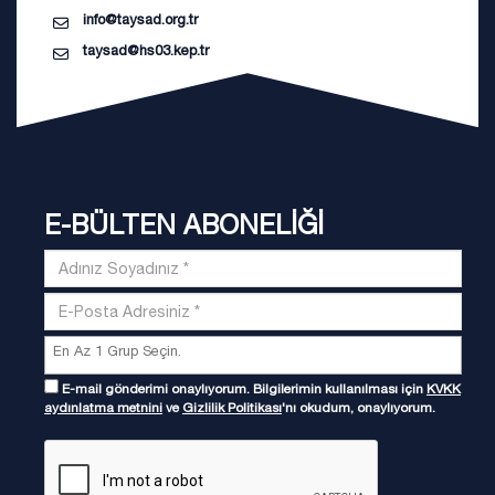
info@taysad.org.tr
taysad@hs03.kep.tr
E-BÜLTEN ABONELİĞİ
E-mail gönderimi onaylıyorum. Bilgilerimin kullanılması için
KVKK
aydınlatma metnini
ve
Gizlilik Politikası
'nı okudum, onaylıyorum.