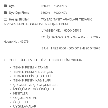
Üye
3300 ₺ + %20 KDV
Üye Dışı Firma
3600 ₺ + %20 KDV
Hesap Bilgileri
TAYSAD TAŞIT ARAÇLARI TEDARİK
SANAYİCİLERİ DERNEĞİ İKTİSADİ İŞLETMESİ
İLYASBEY V.D. - 8330465513
TC. İŞ BANKASI A.Ş. - Şube Kodu : 2429 -
Hesap No : 43978
IBAN : TR22 0006 4000 0012 4290 043978
TEKNİK RESİM TEMELLERİ VE TEKNİK RESİM OKUMA
TEKNİK RESMİN TANIMI
TEKNİK RESMİN TARİHÇESİ
TEKNİK RESİM ÇEŞİTLERİ
TEKNİK RESİM KAĞITLARI
ÇİZGİLER VE ÇİZGİ ÇEŞİTLERİ
İZDÜŞÜM VE GÖRÜNÜŞLER
KESİTLER
ÖLÇÜLENDİRME
ÖLÇEKLER
UYGULAMALAR