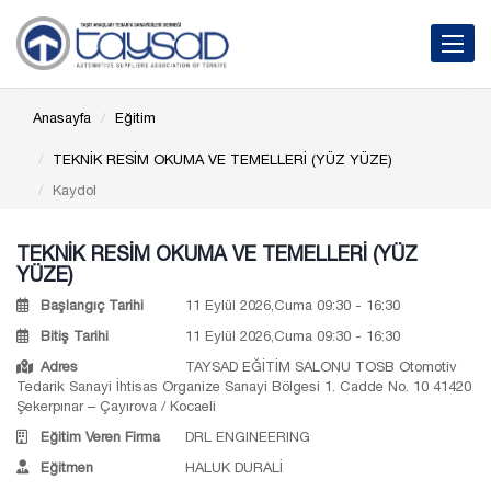
Toggle 
Anasayfa
Eğitim
TEKNİK RESİM OKUMA VE TEMELLERİ (YÜZ YÜZE)
Kaydol
TEKNİK RESİM OKUMA VE TEMELLERİ (YÜZ
YÜZE)
Başlangıç Tarihi
11 Eylül 2026,Cuma 09:30 - 16:30
Bitiş Tarihi
11 Eylül 2026,Cuma 09:30 - 16:30
Adres
TAYSAD EĞİTİM SALONU TOSB Otomotiv
Tedarik Sanayi İhtisas Organize Sanayi Bölgesi 1. Cadde No. 10 41420
Şekerpınar – Çayırova / Kocaeli
Eğitim Veren Firma
DRL ENGINEERING
Eğitmen
HALUK DURALİ