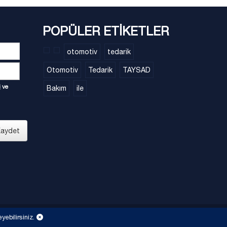
POPÜLER ETİKETLER
otomotiv
tedarik
Otomotiv
Tedarik
TAYSAD
i
ve
Bakım
ile
aydet
eyebilirsiniz.
dınlatma metnini
Gizlilik Politikası
Site Haritası