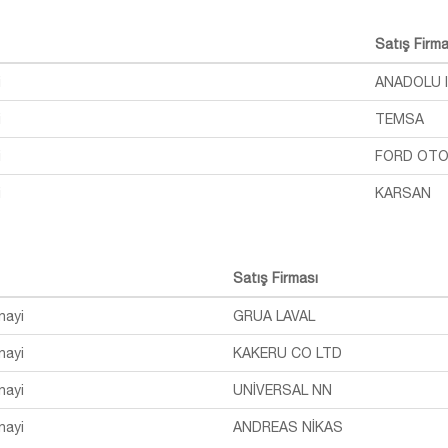
Satış Firma
i
ANADOLU 
i
TEMSA
i
FORD OT
i
KARSAN
Satış Firması
nayi
GRUA LAVAL
nayi
KAKERU CO LTD
nayi
UNİVERSAL NN
nayi
ANDREAS NİKAS