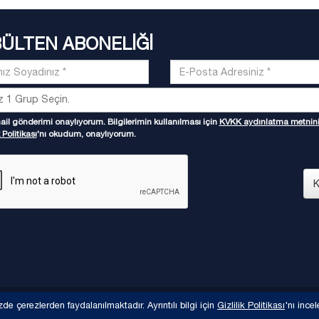
BÜLTEN ABONELİĞİ
il gönderimi onaylıyorum. Bilgilerimin kullanılması için
KVKK aydınlatma metnin
 Politikası
'nı okudum, onaylıyorum.
K
zde çerezlerden faydalanılmaktadır. Ayrıntılı bilgi için
Gizlilik Politikası
'nı incel
KVKK ay
eri Derneği