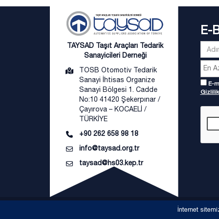
E-
TAYSAD Taşıt Araçları Tedarik
Sanayicileri Derneği
TOSB Otomotiv Tedarik
Sanayi İhtisas Organize
E-ma
Sanayi Bölgesi 1. Cadde
Gizlilik
No:10 41420 Şekerpınar /
Çayırova – KOCAELİ /
TÜRKİYE
+90 262 658 98 18
info@taysad.org.tr
taysad@hs03.kep.tr
İnternet sitemi
Copyright © TAYSAD Taşıt Araçları Tedarik Sanayicil