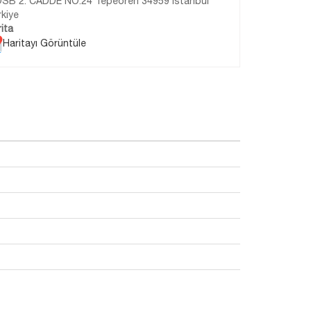
OSB 2. CADDE NO:24 Tepeören 34959 İstanbul
kiye
ita
Haritayı Görüntüle