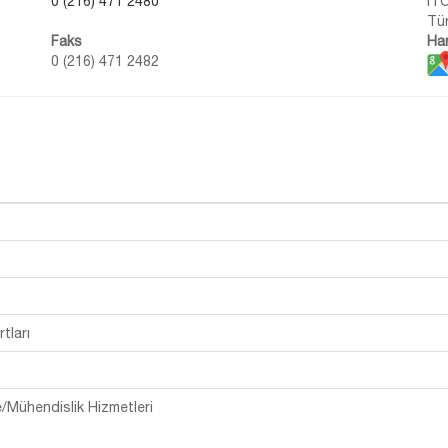
0 (216) 471 2480
İT
Tür
Faks
Har
0 (216) 471 2482
tları
e/Mühendislik Hizmetleri