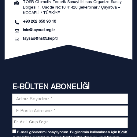
TOSB Otomotiv Tedarik Sanayi İhtisas Organize Sanayi
Bölgesi 1. Cadde No:10 41420 Şekerpınar / Çayırova –
KOCAELİ / TÜRKİYE
+90 262 658 98 18
info@taysad.org.tr
taysad@hs03.kep.tr
E-BÜLTEN ABONELİĞİ
E-mail gönderimi onaylıyorum. Bilgilerimin kullanılması için
KVKK