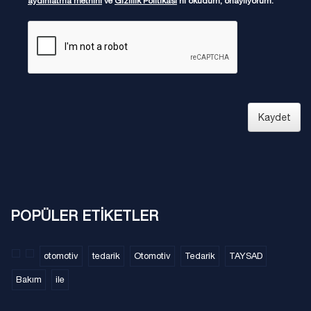
aydınlatma metnini
ve
Gizlilik Politikası
'nı okudum, onaylıyorum.
Kaydet
POPÜLER ETİKETLER
otomotiv
tedarik
Otomotiv
Tedarik
TAYSAD
Bakım
ile