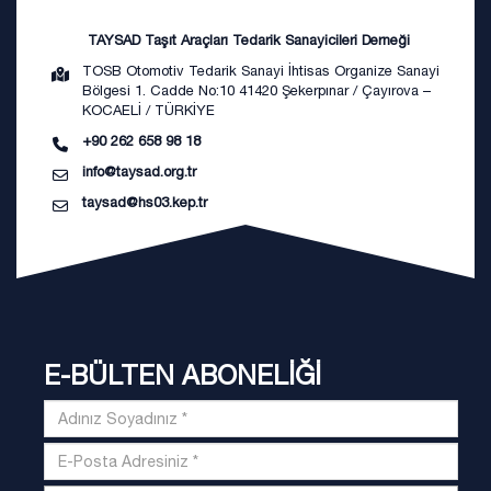
TAYSAD Taşıt Araçları Tedarik Sanayicileri Derneği
TOSB Otomotiv Tedarik Sanayi İhtisas Organize Sanayi
Bölgesi 1. Cadde No:10 41420 Şekerpınar / Çayırova –
KOCAELİ / TÜRKİYE
+90 262 658 98 18
info@taysad.org.tr
taysad@hs03.kep.tr
E-BÜLTEN ABONELİĞİ