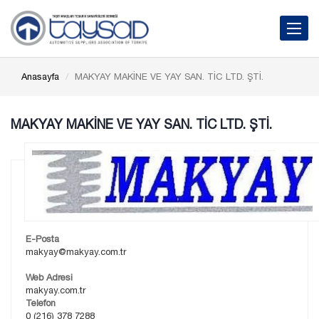
Toggle 
Anasayfa
MAKYAY MAKİNE VE YAY SAN. TİC LTD. ŞTİ.
MAKYAY MAKİNE VE YAY SAN. TİC LTD. ŞTİ.
E-Posta
makyay@makyay.com.tr
Web Adresi
makyay.com.tr
Telefon
0 (216) 378 7288