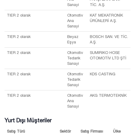
Sanayi
TİC. A.Ş.
TIER 2 olarak
Otomotiv
KAT MEKATRONİK
Ana
ÜRÜNLERİ A.Ş.
Sanayi
TIER 2 olarak
Beyaz
BOSCH SAN. VE TİC.
Eşya
A.Ş.
TIER 2 olarak
Otomotiv
SUMIRIKO HOSE
Tedarik
OTOMOTİV LTD ŞTİ
Sanayi
TIER 2 olarak
Otomotiv
KDS CASTING
Tedarik
Sanayi
TIER 2 olarak
Otomotiv
AKG TERMOTEKNİK
Ana
Sanayi
Yurt Dışı Müşteriler
Satış Türü
Sektör
Satış Firması
Ülke