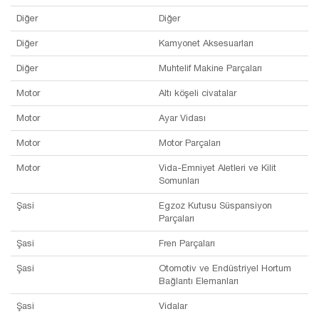
Diğer
Diğer
Diğer
Kamyonet Aksesuarları
Diğer
Muhtelif Makine Parçaları
Motor
Altı köşeli civatalar
Motor
Ayar Vidası
Motor
Motor Parçaları
Motor
Vida-Emniyet Aletleri ve Kilit
Somunları
Şasi
Egzoz Kutusu Süspansiyon
Parçaları
Şasi
Fren Parçaları
Şasi
Otomotiv ve Endüstriyel Hortum
Bağlantı Elemanları
Şasi
Vidalar