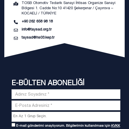
TOSB Otomotiv Tedarik Sanayi İhtisas Organize Sanayi
Bölgesi 1. Cadde No:10 41420 Şekerpınar / Çayırova –
KOCAELİ / TÜRKİYE
+90 262 658 98 18
info@taysad.org.tr
taysad@hs03.kep.tr
E-BÜLTEN ABONELİĞİ
E-mail gönderimi onaylıyorum. Bilgilerimin kullanılması için
KVKK