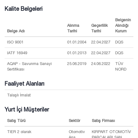
Kalite Belgeleri
Belgenin
Alınma
Geçerlilik
Alındığı
Belge Adı
Tarihi
Tarihi
Kurum
ISO 9001
01.01.2004
22.04.2027
DQS
IATF 16949
01.01.2013
22.04.2027
DQS
AQAP - Savunma Sanayi
25.06.2019
24.06.2022
TÜV
Sertifikası
NORD
Faaliyet Alanları
Talaşlı İmalat
Yurt İçi Müşteriler
Satış Türü
Sektör
Satış Firması
TIER 2 olarak
Otomotiv
KIRPART OTOMOTİV
Ana
PARÇALARI SAN.