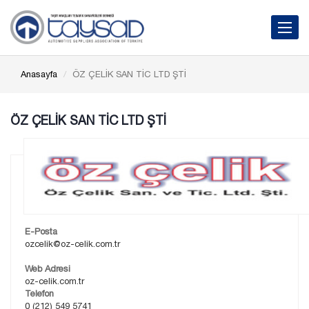
Toggle 
Anasayfa
ÖZ ÇELİK SAN TİC LTD ŞTİ
ÖZ ÇELİK SAN TİC LTD ŞTİ
E-Posta
ozcelik@oz-celik.com.tr
Web Adresi
oz-celik.com.tr
Telefon
0 (212) 549 5741