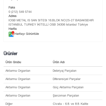
Faks
0 (212) 549 5744
Adres
IOSB METAL IS SAN SITESI 16.BLOK NO:25-27 BASAKSEHIR
ISTANBUL TURKEY İKİTELLİ OSB 34306 İstanbul Türkiye
Harita
Haritayı Görüntüle
Ürünler
Ürün Grubu
Ürün Adı
Aktarma Organları
Debriyaj Parçaları
Aktarma Organları
Diferansiyel Parçalar
Aktarma Organları
Güç Aktarma Parçaları
Aktarma Organları
Şanzıman Parçaları
Diğer
Civata - 6.8. ve 8.8. Kalite