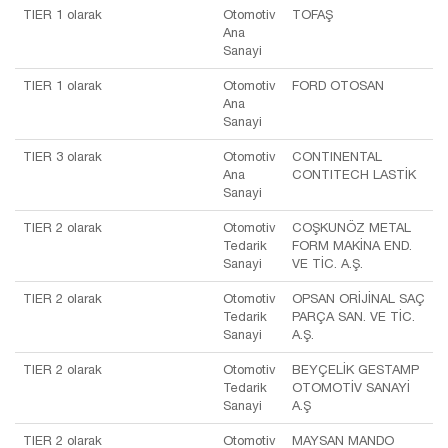
TIER 1 olarak
Otomotiv
TOFAŞ
Ana
Sanayi
TIER 1 olarak
Otomotiv
FORD OTOSAN
Ana
Sanayi
TIER 3 olarak
Otomotiv
CONTINENTAL
Ana
CONTITECH LASTİK
Sanayi
TIER 2 olarak
Otomotiv
COŞKUNÖZ METAL
Tedarik
FORM MAKİNA END.
Sanayi
VE TİC. A.Ş.
TIER 2 olarak
Otomotiv
OPSAN ORİJİNAL SAÇ
Tedarik
PARÇA SAN. VE TİC.
Sanayi
A.Ş.
TIER 2 olarak
Otomotiv
BEYÇELİK GESTAMP
Tedarik
OTOMOTİV SANAYİ
Sanayi
A.Ş
TIER 2 olarak
Otomotiv
MAYSAN MANDO