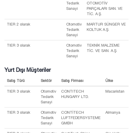
Tedarik
OTOMOTİV
Sanayi
PARÇALARI SAN. VE
TİC. A.Ş.
TIER 2 olarak
Otomotiv
MARTUR SÜNGER VE
Tedarik
KOLTUK A.Ş.
Sanayi
TIER 3 olarak
Otomotiv
TEKNİK MALZEME
Tedarik
TİC. VE SAN. A.Ş.
Sanayi
Yurt Dışı Müşteriler
Satış Türü
Sektör
Satış Firması
Ülke
TIER 3 olarak
Otomotiv
CONTITECH
Macaristan
Tedarik
HUNGARY LTD.
Sanayi
TIER 3 olarak
Otomotiv
CONTİTECH
Almanya
Tedarik
LUFTFEDERSYSTEME
Sanayi
GMBH