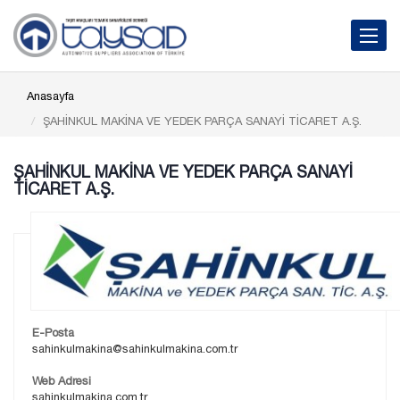
Toggle 
Anasayfa
ŞAHİNKUL MAKİNA VE YEDEK PARÇA SANAYİ TİCARET A.Ş.
ŞAHİNKUL MAKİNA VE YEDEK PARÇA SANAYİ
TİCARET A.Ş.
E-Posta
sahinkulmakina@sahinkulmakina.com.tr
Web Adresi
sahinkulmakina.com.tr