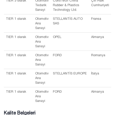
TIER 3 olarak
Otomotiv
ContiTech China
Çin Halk
Tedarik
Rubber & Plastics
Cumhuriyeti
Sanayi
Technology Ltd.
TIER 1 olarak
Otomotiv
STELLANTİS AUTO
Fransa
Ana
SAS
Sanayi
TIER 1 olarak
Otomotiv
OPEL
Almanya
Ana
Sanayi
TIER 1 olarak
Otomotiv
FORD
Romanya
Ana
Sanayi
TIER 1 olarak
Otomotiv
STELLANTİS EUROPE
İtalya
Ana
Sanayi
TIER 1 olarak
Otomotiv
FORD
Almanya
Ana
Sanayi
Kalite Belgeleri