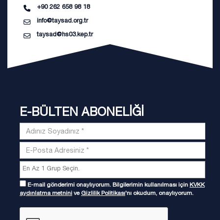
+90 262 658 98 18
info@taysad.org.tr
taysad@hs03.kep.tr
E-BÜLTEN ABONELİĞİ
E-mail gönderimi onaylıyorum. Bilgilerimin kullanılması için
KVKK
aydınlatma metnini
ve
Gizlilik Politikası
'nı okudum, onaylıyorum.