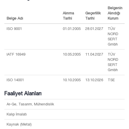
Belgenin
Alınma
Geçerlilik
Alındığı
Belge Adı
Tarihi
Tarihi
Kurum
ISO 9001
01.01.2005
28.01.2027
TÜV
NORD
SERT
Gmbh
IATF 16949
10.05.2005
11.04.2027
TÜV
NORD
SERT
Gmbh
ISO 14001
10.10.2005
13.10.2026
TSE
Faaliyet Alanları
Ar-Ge, Tasarım, Mühendislik
Kalıp İmalatı
Kaynak (Metal)