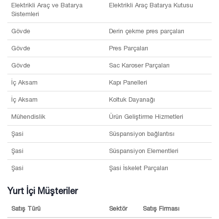
Elektrikli Araç ve Batarya
Elektrikli Araç Batarya Kutusu
Sistemleri
Gövde
Derin çekme pres parçaları
Gövde
Pres Parçaları
Gövde
Sac Karoser Parçaları
İç Aksam
Kapı Panelleri
İç Aksam
Koltuk Dayanağı
Mühendislik
Ürün Geliştirme Hizmetleri
Şasi
Süspansiyon bağlantısı
Şasi
Süspansiyon Elementleri
Şasi
Şasi İskelet Parçaları
Yurt İçi Müşteriler
Satış Türü
Sektör
Satış Firması