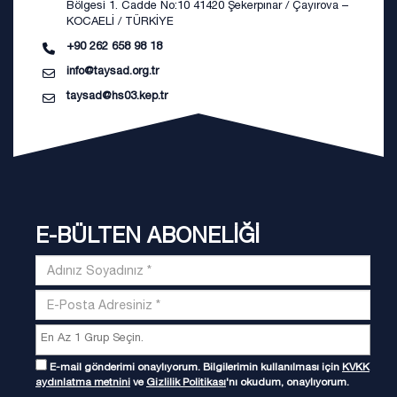
Bölgesi 1. Cadde No:10 41420 Şekerpınar / Çayırova –
KOCAELİ / TÜRKİYE
+90 262 658 98 18
info@taysad.org.tr
taysad@hs03.kep.tr
E-BÜLTEN ABONELİĞİ
E-mail gönderimi onaylıyorum. Bilgilerimin kullanılması için
KVKK
aydınlatma metnini
ve
Gizlilik Politikası
'nı okudum, onaylıyorum.