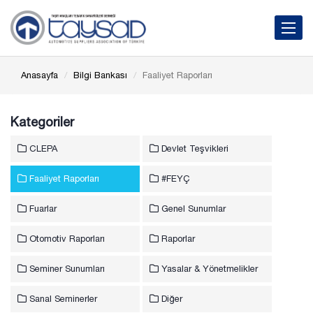
Toggle 
Anasayfa
Bilgi Bankası
Faaliyet Raporları
Kategoriler
CLEPA
Devlet Teşvikleri
Faaliyet Raporları
#FEYÇ
Fuarlar
Genel Sunumlar
Otomotiv Raporları
Raporlar
Seminer Sunumları
Yasalar & Yönetmelikler
Sanal Seminerler
Diğer