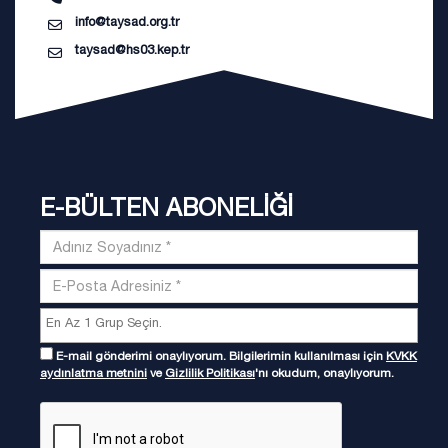
info@taysad.org.tr
taysad@hs03.kep.tr
E-BÜLTEN ABONELİĞİ
E-mail gönderimi onaylıyorum. Bilgilerimin kullanılması için
KVKK
aydınlatma metnini
ve
Gizlilik Politikası
'nı okudum, onaylıyorum.