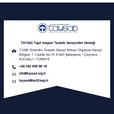
TAYSAD Taşıt Araçları Tedarik Sanayicileri Derneği
TOSB Otomotiv Tedarik Sanayi İhtisas Organize Sanayi
Bölgesi 1. Cadde No:10 41420 Şekerpınar / Çayırova –
KOCAELİ / TÜRKİYE
+90 262 658 98 18
info@taysad.org.tr
taysad@hs03.kep.tr