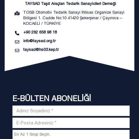
TAYSAD Taşıt Araçları Tedarik Sanayicileri Derneği
TOSB Otomotiv Tedarik Sanayi İhtisas Organize Sanayi
Bölgesi 1. Cadde No:10 41420 Şekerpınar / Çayırova –
KOCAELİ / TÜRKİYE
+90 262 658 98 18
info@taysad.org.tr
taysad@hs03.kep.tr
E-BÜLTEN ABONELİĞİ