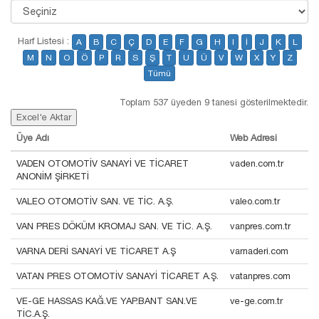
Harf Listesi :
A
B
C
Ç
D
E
F
G
H
I
İ
J
K
L
M
N
O
Ö
P
R
S
Ş
T
U
Ü
V
W
X
Y
Z
Tümü
Toplam 537 üyeden 9 tanesi gösterilmektedir.
Excel'e Aktar
Üye Adı
Web Adresi
VADEN OTOMOTİV SANAYİ VE TİCARET
vaden.com.tr
ANONİM ŞİRKETİ
VALEO OTOMOTİV SAN. VE TİC. A.Ş.
valeo.com.tr
VAN PRES DÖKÜM KROMAJ SAN. VE TİC. A.Ş.
vanpres.com.tr
VARNA DERİ SANAYİ VE TİCARET A.Ş
varnaderi.com
VATAN PRES OTOMOTİV SANAYİ TİCARET A.Ş.
vatanpres.com
VE-GE HASSAS KAĞ.VE YAP.BANT SAN.VE
ve-ge.com.tr
TİC.A.Ş.